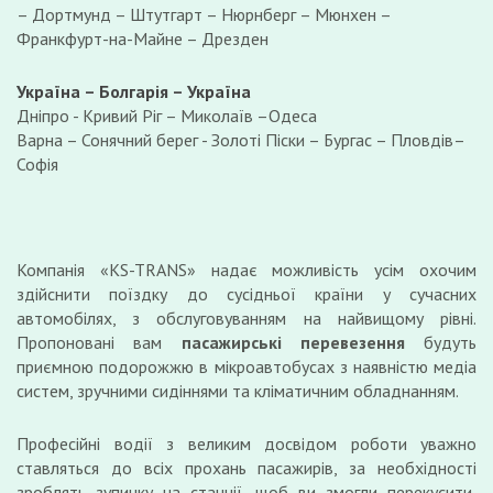
– Дортмунд – Штутгарт – Нюрнберг – Мюнхен –
Франкфурт-на-Майне – Дрезден
Україна – Болгарія – Україна
Дніпро - Кривий Ріг – Миколаїв –Одеса
Варна – Сонячний берег - Золоті Піски – Бургас – Пловдів–
Софія
Компанія «KS-TRANS» надає можливість усім охочим
здійснити поїздку до сусідньої країни у сучасних
автомобілях, з обслуговуванням на найвищому рівні.
Пропоновані вам
пасажирські перевезення
будуть
приємною подорожжю в мікроавтобусах з наявністю медіа
систем, зручними сидіннями та кліматичним обладнанням.
Професійні водії з великим досвідом роботи уважно
ставляться до всіх прохань пасажирів, за необхідності
зроблять зупинку на станції, щоб ви змогли перекусити,