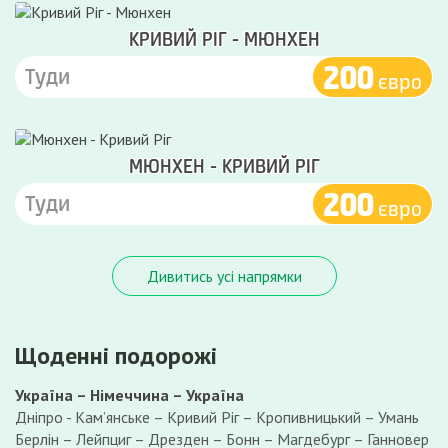
КРИВИЙ РІГ - МЮНХЕН
200
Туди
євро
МЮНХЕН - КРИВИЙ РІГ
200
Туди
євро
Дивитись усі напрямки
Щоденні подорожі
Україна – Німеччина – Україна
Дніпро - Камʼянське – Кривий Ріг – Кропивницький – Умань
Берлін – Лейпциг – Дрезден – Бонн – Магдебург – Ганновер