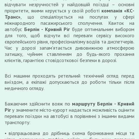
відчувати незручностей у найдовшій поїздці – основні
пріоритети, якими керується у своїй роботі
компанія «КС-
Транс»
, що спеціалізується на послугах у сфері
міжнародного пасажирського сполучення. Квиток на
автобус
Берлін - Кривий Ріг
буде оптимальним вибором
для того, щоб відчути всі переваги сервісу високого
європейського рівня, професіоналізму водіїв та диспетчерів.
Час у дорозі запам'ятається дивовижною атмосферою
затишку, чуйним ставленням до будь-якого прохання
клієнтів, гарантією стовідсоткової безпеки в дорозі.
Всі машини проходять ретельний технічний огляд перед
виїздом, а екіпажі допускаються до роботи тільки після
медичного огляду.
Бажаючим здійснити вояж по
маршруту Берлін - Кривий
Ріг
у знамените місто-курорт надається можливість оцінити
переваги поїздки на автобусі в порівнянні з іншими видами
транспорту:
відпрацьована до дрібниць схема бронювання місця та