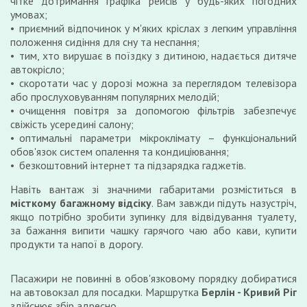
чітке дотримання графіка рейсів у будь-яких погодних
умовах;
приємний відпочинок у м'яких кріслах з легким управління
положення сидіння для сну та неспання;
тим, хто вирушає в поїздку з дитиною, надається дитяче
автокрісло;
скоротати час у дорозі можна за переглядом телевізора
або прослуховуванням популярних мелодій;
очищення повітря за допомогою фільтрів забезпечує
свіжість усередині салону;
оптимальні параметри мікроклімату – функціональний
обов'язок систем опалення та кондиціювання;
безкоштовний інтернет та підзарядка гаджетів.
Навіть вантаж зі значними габаритами розміститься в
місткому багажному відсіку
. Вам завжди підуть назустріч,
якщо потрібно зробити зупинку для відвідування туалету,
за бажання випити чашку гарячого чаю або кави, купити
продукти та напої в дорогу.
Пасажири не повинні в обов'язковому порядку добиратися
на автовокзал для посадки. Маршрутка
Берлін - Кривий Ріг
здійснює збір адресно.