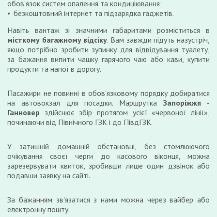
обов'язок систем опалення та кондиціювання;
безкоштовний інтернет та підзарядка гаджетів.
Навіть вантаж зі значними габаритами розміститься в
місткому багажному відсіку
. Вам завжди підуть назустріч,
якщо потрібно зробити зупинку для відвідування туалету,
за бажання випити чашку гарячого чаю або кави, купити
продукти та напої в дорогу.
Пасажири не повинні в обов'язковому порядку добиратися
на автовокзал для посадки. Маршрутка
Запоріжжя -
Ганновер
здійснює збір протягом усієї «червоної лінії»,
починаючи від Північного ГЗК і до ПівдГЗК.
У затишній домашній обстановці, без стомлюючого
очікування своєї черги до касового віконця, можна
зарезервувати квиток, зробивши лише один дзвінок або
подавши заявку на сайті.
За бажанням зв'язатися з нами можна через вайбер або
електронну пошту.