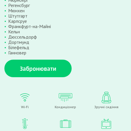
Нюрнберг
Регенсбург
Мюнхен
Штутгарт
Карлсруе
Франкфурт-на-Майні
Кельн
Дюссельдорф
Дортмунд
Білефельд
Ганновер
Забронювати
Wi-Fi
Кондиціонер
Зручні сидіння