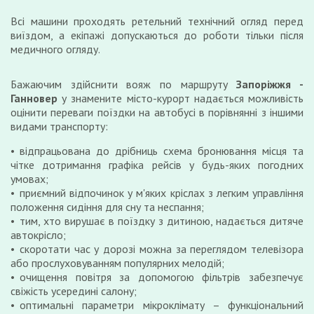
Всі машини проходять ретельний технічний огляд перед
виїздом, а екіпажі допускаються до роботи тільки після
медичного огляду.
Бажаючим здійснити вояж по маршруту
Запоріжжя -
Ганновер
у знамените місто-курорт надається можливість
оцінити переваги поїздки на автобусі в порівнянні з іншими
видами транспорту:
відпрацьована до дрібниць схема бронювання місця та
чітке дотримання графіка рейсів у будь-яких погодних
умовах;
приємний відпочинок у м'яких кріслах з легким управління
положення сидіння для сну та неспання;
тим, хто вирушає в поїздку з дитиною, надається дитяче
автокрісло;
скоротати час у дорозі можна за переглядом телевізора
або прослуховуванням популярних мелодій;
очищення повітря за допомогою фільтрів забезпечує
свіжість усередині салону;
оптимальні параметри мікроклімату – функціональний