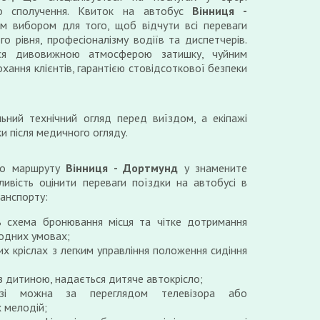
го сполучення. Квиток на автобус
Вінниця -
м вибором для того, щоб відчути всі переваги
го рівня, професіоналізму водіїв та диспетчерів.
ься дивовижною атмосферою затишку, чуйним
хання клієнтів, гарантією стовідсоткової безпеки
ьний технічний огляд перед виїздом, а екіпажі
и після медичного огляду.
по маршруту
Вінниця - Дортмунд
у знамените
ивість оцінити переваги поїздки на автобусі в
ранспорту:
ь схема бронювання місця та чітке дотримання
годних умовах;
их кріслах з легким управління положення сидіння
 з дитиною, надається дитяче автокрісло;
зі можна за переглядом телевізора або
 мелодій;