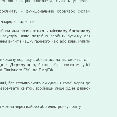
могою фільтрів забезпечує свіжість усередині
роклімату – функціональний обов'язок систем
ідзарядка гаджетів.
габаритами розміститься в
місткому багажному
назустріч, якщо потрібно зробити зупинку для
ання випити чашку гарячого чаю або кави, купити
язковому порядку добиратися на автовокзал для
ця - Дортмунд
здійснює збір протягом усієї
д Північного ГЗК і до ПівдГЗК.
вці, без стомлюючого очікування своєї черги до
езервувати квиток, зробивши лише один дзвінок
и можна через вайбер або електронну пошту.