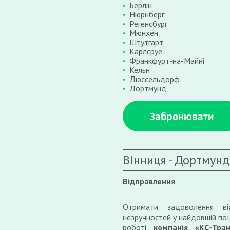
Берлін
Нюрнберг
Регенсбург
Мюнхен
Штутгарт
Карлсруе
Франкфурт-на-Майні
Кельн
Дюссельдорф
Дортмунд
Забронювати
Вінниця - Дортмунд
Відправлення
Отримати задоволення ві
незручностей у найдовшій поїз
роботі
компанія «КС-Тран