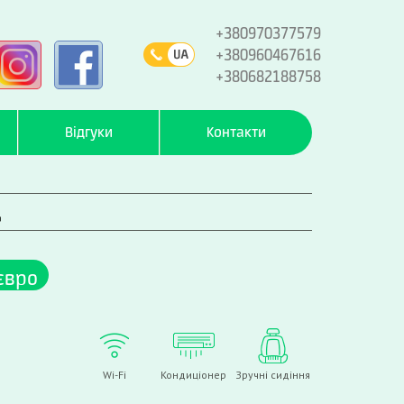
+380970377579
+380960467616
+380682188758
Відгуки
Контакти
д
євро
Wi-Fi
Кондиціонер
Зручні сидіння