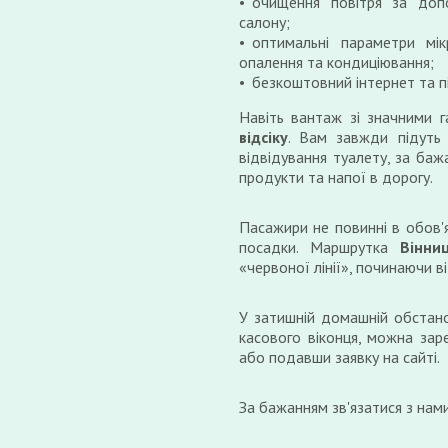
очищення повітря за допо
салону;
оптимальні параметри мік
опалення та кондиціювання;
безкоштовний інтернет та п
Навіть вантаж зі значними 
відсіку
. Вам завжди підуть 
відвідування туалету, за баж
продукти та напої в дорогу.
Пасажири не повинні в обов'
посадки. Маршрутка
Вінни
«червоної лінії», починаючи ві
У затишній домашній обстано
касового віконця, можна зар
або подавши заявку на сайті.
За бажанням зв'язатися з нам