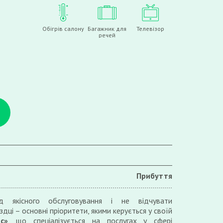
Обігрів салону
Багажник для
Телевізор
речей
Прибуття
д якісного обслуговування і не відчувати
дці – основні пріоритети, якими керується у своїй
с»
, що спеціалізується на послугах у сфері