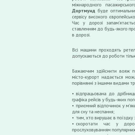
міжнародного пасажирсько
Дортмунд
буде оптимальни
сервісу високого європейсько
Час у дорозі запам'ятаєт
ставленням до будь-якого про
в дорозі.
Всі машини проходять ретел
допускаються до роботи тільк
Бажаючим здійснити вояж 
місто-курорт надається можл
порівнянні з іншими видами т
відпрацьована до дрібниц
графіка рейсів у будь-яких по
приємний відпочинок у м'як
для сну та неспання;
тим, хто вирушає в поїздку
скоротати час у доро
прослуховуванням популярних