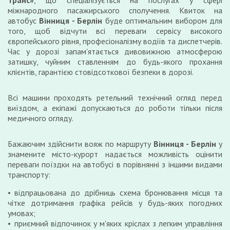
Транс»
, що спеціалізується на послугах у сфері
міжнародного пасажирського сполучення. Квиток на
автобус
Вінниця - Берлін
буде оптимальним вибором для
того, щоб відчути всі переваги сервісу високого
європейського рівня, професіоналізму водіїв та диспетчерів.
Час у дорозі запам'ятається дивовижною атмосферою
затишку, чуйним ставленням до будь-якого прохання
клієнтів, гарантією стовідсоткової безпеки в дорозі.
Всі машини проходять ретельний технічний огляд перед
виїздом, а екіпажі допускаються до роботи тільки після
медичного огляду.
Бажаючим здійснити вояж по маршруту
Вінниця - Берлін
у
знамените місто-курорт надається можливість оцінити
переваги поїздки на автобусі в порівнянні з іншими видами
транспорту:
відпрацьована до дрібниць схема бронювання місця та
чітке дотримання графіка рейсів у будь-яких погодних
умовах;
приємний відпочинок у м'яких кріслах з легким управління