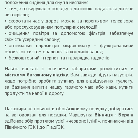
положення сидіння для сну та неспання;
тим, хто вирушає в поїздку з дитиною, надається дитяче
автокрісло;
скоротати час у дорозі можна за переглядом телевізора
або прослуховуванням популярних мелодій;
очищення повітря за допомогою фільтрів забезпечує
свіжість усередині салону;
оптимальні параметри мікроклімату – функціональний
обов'язок систем опалення та кондиціювання;
безкоштовний інтернет та підзарядка гаджетів.
Навіть вантаж зі значними габаритами розміститься в
місткому багажному відсіку
. Вам завжди підуть назустріч,
якщо потрібно зробити зупинку для відвідування туалету,
за бажання випити чашку гарячого чаю або кави, купити
продукти та напої в дорогу.
Пасажири не повинні в обов'язковому порядку добиратися
на автовокзал для посадки. Маршрутка
Вінниця - Берлін
здійснює збір протягом усієї «червоної лінії», починаючи від
Північного ГЗК і до ПівдГЗК.