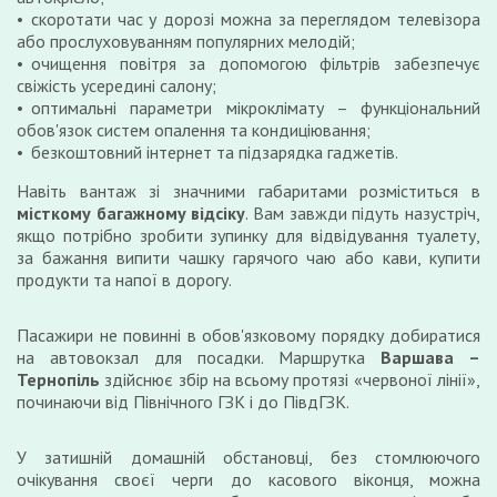
скоротати час у дорозі можна за переглядом телевізора
або прослуховуванням популярних мелодій;
очищення повітря за допомогою фільтрів забезпечує
свіжість усередині салону;
оптимальні параметри мікроклімату – функціональний
обов'язок систем опалення та кондиціювання;
безкоштовний інтернет та підзарядка гаджетів.
Навіть вантаж зі значними габаритами розміститься в
місткому багажному відсіку
. Вам завжди підуть назустріч,
якщо потрібно зробити зупинку для відвідування туалету,
за бажання випити чашку гарячого чаю або кави, купити
продукти та напої в дорогу.
Пасажири не повинні в обов'язковому порядку добиратися
на автовокзал для посадки. Маршрутка
Варшава
–
Тернопіль
здійснює збір на всьому протязі «червоної лінії»,
починаючи від Північного ГЗК і до ПівдГЗК.
У затишній домашній обстановці, без стомлюючого
очікування своєї черги до касового віконця, можна