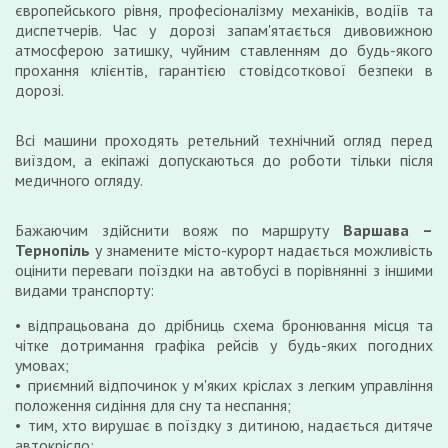
європейського рівня, професіоналізму механіків, водіїв та
диспетчерів. Час у дорозі запам'ятається дивовижною
атмосферою затишку, чуйним ставленням до будь-якого
прохання клієнтів, гарантією стовідсоткової безпеки в
дорозі.
Всі машини проходять ретельний технічний огляд перед
виїздом, а екіпажі допускаються до роботи тільки після
медичного огляду.
Бажаючим здійснити вояж по маршруту
Варшава
–
Тернопіль
у знамените місто-курорт надається можливість
оцінити переваги поїздки на автобусі в порівнянні з іншими
видами транспорту:
відпрацьована до дрібниць схема бронювання місця та
чітке дотримання графіка рейсів у будь-яких погодних
умовах;
приємний відпочинок у м'яких кріслах з легким управління
положення сидіння для сну та неспання;
тим, хто вирушає в поїздку з дитиною, надається дитяче
автокрісло;