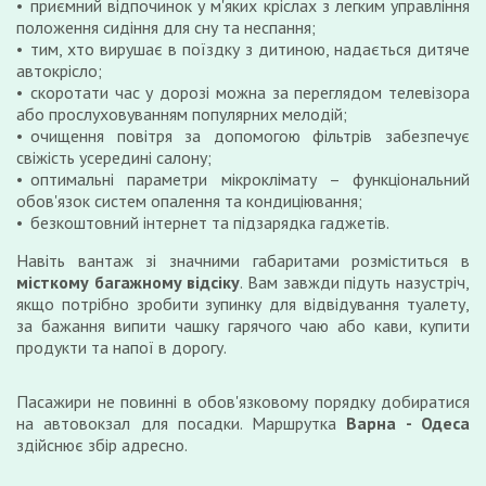
приємний відпочинок у м'яких кріслах з легким управління
положення сидіння для сну та неспання;
тим, хто вирушає в поїздку з дитиною, надається дитяче
автокрісло;
скоротати час у дорозі можна за переглядом телевізора
або прослуховуванням популярних мелодій;
очищення повітря за допомогою фільтрів забезпечує
свіжість усередині салону;
оптимальні параметри мікроклімату – функціональний
обов'язок систем опалення та кондиціювання;
безкоштовний інтернет та підзарядка гаджетів.
Навіть вантаж зі значними габаритами розміститься в
місткому багажному відсіку
. Вам завжди підуть назустріч,
якщо потрібно зробити зупинку для відвідування туалету,
за бажання випити чашку гарячого чаю або кави, купити
продукти та напої в дорогу.
Пасажири не повинні в обов'язковому порядку добиратися
на автовокзал для посадки. Маршрутка
Варна - Одеса
здійснює збір адресно.