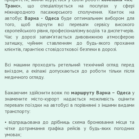
Транс»
, що спеціалізується на послугах у сфері
міжнародного пасажирського сполучення. Квиток на
автобус
Варна - Одеса
буде оптимальним вибором для
того, щоб відчути всі переваги сервісу високого
європейського рівня, професіоналізму водіїв та диспетчерів.
Час у дорозі запам'ятається дивовижною атмосферою
затишку, чуйним ставленням до будь-якого прохання
клієнтів, гарантією стовідсоткової безпеки в дорозі.
Всі машини проходять ретельний технічний огляд перед
виїздом, а екіпажі допускаються до роботи тільки після
медичного огляду.
Бажаючим здійснити вояж по
маршруту Варна – Одеса
у
знамените місто-курорт надається можливість оцінити
переваги поїздки на автобусі в порівнянні з іншими видами
транспорту:
відпрацьована до дрібниць схема бронювання місця та
чітке дотримання графіка рейсів у будь-яких погодних
умовах;