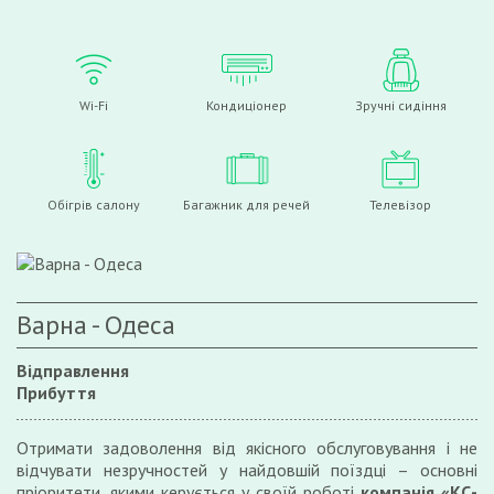
Wi-Fi
Кондиціонер
Зручні сидіння
Обігрів салону
Багажник для речей
Телевізор
Варна - Одеса
Відправлення
Прибуття
Отримати задоволення від якісного обслуговування і не
відчувати незручностей у найдовшій поїздці – основні
пріоритети, якими керується у своїй роботі
компанія «КС-