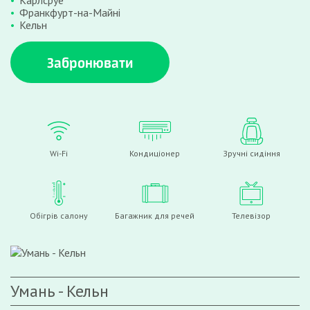
Карлсруе
Франкфурт-на-Майні
Кельн
Забронювати
Wi-Fi
Кондиціонер
Зручні сидіння
Обігрів салону
Багажник для речей
Телевізор
Умань - Кельн