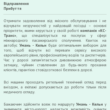
Відправлення
Прибуття
Отримати задоволення від якісного обслуговування і не
відчувати незручностей у найдовшій поїздці – основні
пріоритети, якими керується у своїй роботі
компанія «КС-
Транс»
, що спеціалізується на послугах у сфері
міжнародного пасажирського сполучення. Квиток на
автобус
Умань - Кельн
буде оптимальним вибором для
того, щоб відчути всі переваги сервісу високого
європейського рівня, професіоналізму водіїв та диспетчерів.
Час у дорозі запам'ятається дивовижною атмосферою
затишку, чуйним ставленням до будь-якого прохання
клієнтів, гарантією стовідсоткової безпеки в дорозі.
Всі машини проходять ретельний технічний огляд перед
виїздом, а екіпажі допускаються до роботи тільки після
медичного огляду.
Бажаючим здійснити вояж по маршруту
Умань - Кельн
у
знамените місто-курорт надається можливість оцінити