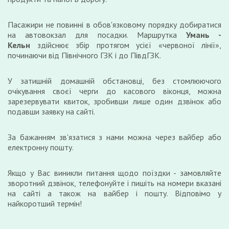
Пасажири не повинні в обов'язковому порядку добиратися
на автовокзал для посадки. Маршрутка
Умань -
Кельн
здійснює збір протягом усієї «червоної лінії»,
починаючи від Північного ГЗК і до ПівдГЗК.
У затишній домашній обстановці, без стомлюючого
очікування своєї черги до касового віконця, можна
зарезервувати квиток, зробивши лише один дзвінок або
подавши заявку на сайті.
За бажанням зв'язатися з нами можна через вайбер або
електронну пошту.
Якщо у Вас виникли питання щодо поїздки - замовляйте
зворотний дзвінок, телефонуйте і пишіть на номери вказані
на сайті а також на вайбер і пошту. Відповімо у
найкоротший термін!