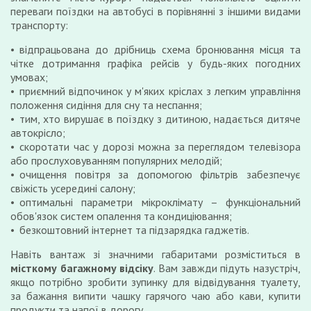
переваги поїздки на автобусі в порівнянні з іншими видами
транспорту:
відпрацьована до дрібниць схема бронювання місця та
чітке дотримання графіка рейсів у будь-яких погодних
умовах;
приємний відпочинок у м'яких кріслах з легким управління
положення сидіння для сну та неспання;
тим, хто вирушає в поїздку з дитиною, надається дитяче
автокрісло;
скоротати час у дорозі можна за переглядом телевізора
або прослуховуванням популярних мелодій;
очищення повітря за допомогою фільтрів забезпечує
свіжість усередині салону;
оптимальні параметри мікроклімату – функціональний
обов'язок систем опалення та кондиціювання;
безкоштовний інтернет та підзарядка гаджетів.
Навіть вантаж зі значними габаритами розміститься в
місткому багажному відсіку
. Вам завжди підуть назустріч,
якщо потрібно зробити зупинку для відвідування туалету,
за бажання випити чашку гарячого чаю або кави, купити
продукти та напої в дорогу.