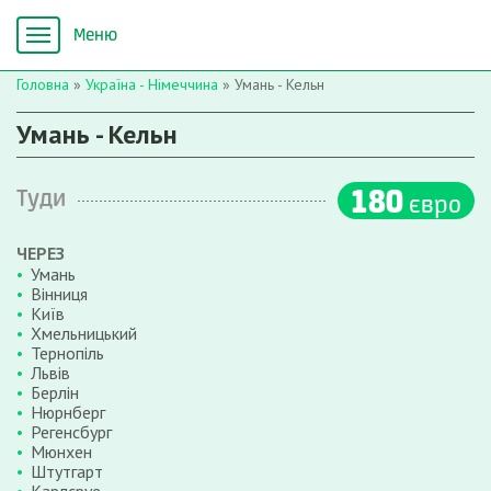
Головна
»
Україна - Німеччина
»
Умань - Кельн
Умань - Кельн
180
Туди
євро
ЧЕРЕЗ
Умань
Вінниця
Київ
Хмельницький
Тернопіль
Львів
Берлін
Нюрнберг
Регенсбург
Мюнхен
Штутгарт