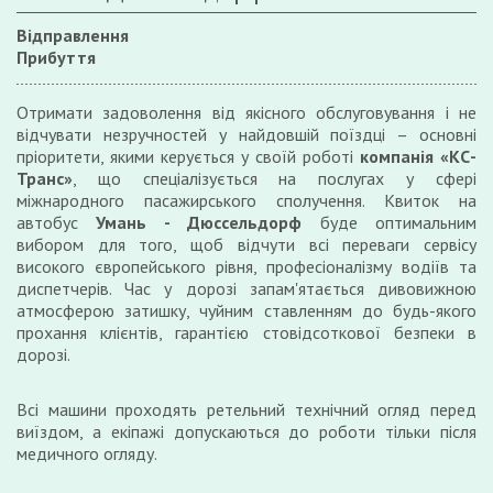
Відправлення
Прибуття
Отримати задоволення від якісного обслуговування і не
відчувати незручностей у найдовшій поїздці – основні
пріоритети, якими керується у своїй роботі
компанія «КС-
Транс»
, що спеціалізується на послугах у сфері
міжнародного пасажирського сполучення. Квиток на
автобус
Умань - Дюссельдорф
буде оптимальним
вибором для того, щоб відчути всі переваги сервісу
високого європейського рівня, професіоналізму водіїв та
диспетчерів. Час у дорозі запам'ятається дивовижною
атмосферою затишку, чуйним ставленням до будь-якого
прохання клієнтів, гарантією стовідсоткової безпеки в
дорозі.
Всі машини проходять ретельний технічний огляд перед
виїздом, а екіпажі допускаються до роботи тільки після
медичного огляду.