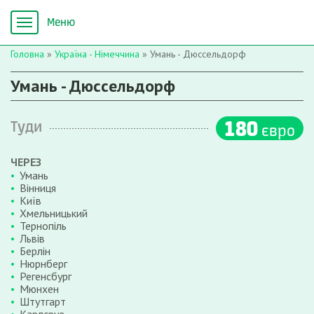
Головна
»
Україна - Німеччина
»
Умань - Дюссельдорф
Умань - Дюссельдорф
180
Туди
євро
ЧЕРЕЗ
Умань
Вінниця
Київ
Хмельницький
Тернопіль
Львів
Берлін
Нюрнберг
Регенсбург
Мюнхен
Штутгарт