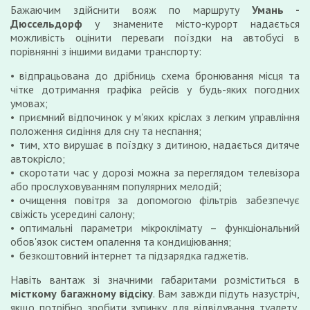
Бажаючим здійснити вояж по маршруту
Умань -
Дюссельдорф
у знамените місто-курорт надається
можливість оцінити переваги поїздки на автобусі в
порівнянні з іншими видами транспорту:
відпрацьована до дрібниць схема бронювання місця та
чітке дотримання графіка рейсів у будь-яких погодних
умовах;
приємний відпочинок у м'яких кріслах з легким управління
положення сидіння для сну та неспання;
тим, хто вирушає в поїздку з дитиною, надається дитяче
автокрісло;
скоротати час у дорозі можна за переглядом телевізора
або прослуховуванням популярних мелодій;
очищення повітря за допомогою фільтрів забезпечує
свіжість усередині салону;
оптимальні параметри мікроклімату – функціональний
обов'язок систем опалення та кондиціювання;
безкоштовний інтернет та підзарядка гаджетів.
Навіть вантаж зі значними габаритами розміститься в
місткому багажному відсіку
. Вам завжди підуть назустріч,
якщо потрібно зробити зупинку для відвідування туалету,