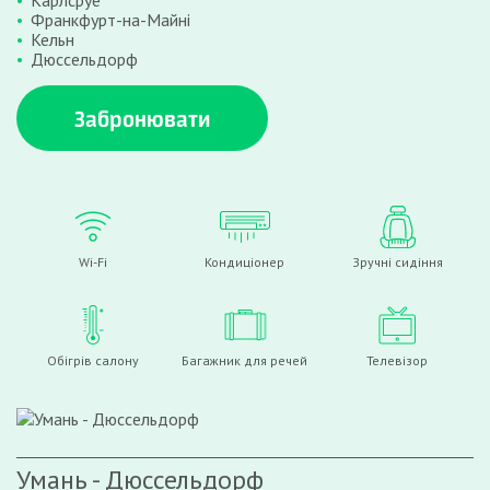
Карлсруе
Франкфурт-на-Майні
Кельн
Дюссельдорф
Забронювати
Wi-Fi
Кондиціонер
Зручні сидіння
Обігрів салону
Багажник для речей
Телевізор
Умань - Дюссельдорф