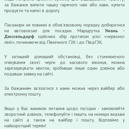
за бажання випити чашку гарячого чаю або кави, купити
продукти та напої в дорогу.
Пасажири не повинні в обов'язковому порядку добиратися
на автовокзал для посадки. Маршрутка
Умань -
Дюссельдорф
здійснює збір протягом усієї «червоної
лінії», починаючи від Північного ГЗК і до ПівдГЗК.
У затишній домашній обстановці, без стомлюючого
очікування своєї черги до касового віконця, можна
зарезервувати квиток, зробивши лише один дзвінок або
подавши заявку на сайті.
За бажанням зв'язатися з нами можна через вайбер або
електронну пошту.
Якщо у Вас виникли питання щодо поїздки - замовляйте
зворотний дзвінок, телефонуйте і пишіть на номери вказані
на сайті а також на вайбер і пошту. Відповімо у
найкоротший термін!