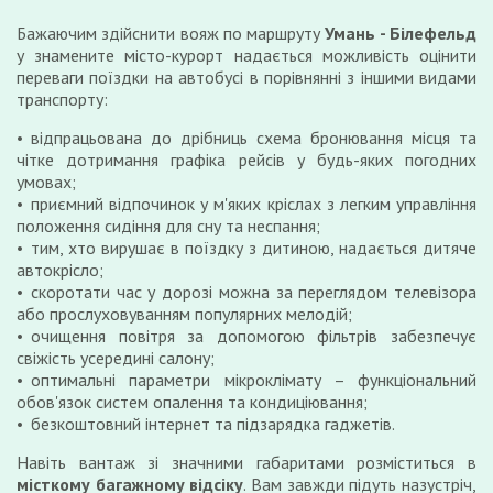
Бажаючим здійснити вояж по маршруту
Умань - Білефельд
у знамените місто-курорт надається можливість оцінити
переваги поїздки на автобусі в порівнянні з іншими видами
транспорту:
відпрацьована до дрібниць схема бронювання місця та
чітке дотримання графіка рейсів у будь-яких погодних
умовах;
приємний відпочинок у м'яких кріслах з легким управління
положення сидіння для сну та неспання;
тим, хто вирушає в поїздку з дитиною, надається дитяче
автокрісло;
скоротати час у дорозі можна за переглядом телевізора
або прослуховуванням популярних мелодій;
очищення повітря за допомогою фільтрів забезпечує
свіжість усередині салону;
оптимальні параметри мікроклімату – функціональний
обов'язок систем опалення та кондиціювання;
безкоштовний інтернет та підзарядка гаджетів.
Навіть вантаж зі значними габаритами розміститься в
місткому багажному відсіку
. Вам завжди підуть назустріч,