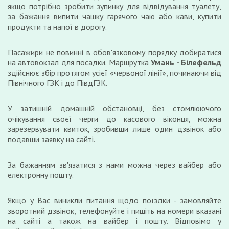
якщо потрібно зробити зупинку для відвідування туалету,
за бажання випити чашку гарячого чаю або кави, купити
продукти та напої в дорогу.
Пасажири не повинні в обов'язковому порядку добиратися
на автовокзал для посадки. Маршрутка
Умань - Білефельд
здійснює збір протягом усієї «червоної лінії», починаючи від
Північного ГЗК і до ПівдГЗК.
У затишній домашній обстановці, без стомлюючого
очікування своєї черги до касового віконця, можна
зарезервувати квиток, зробивши лише один дзвінок або
подавши заявку на сайті.
За бажанням зв'язатися з нами можна через вайбер або
електронну пошту.
Якщо у Вас виникли питання щодо поїздки - замовляйте
зворотний дзвінок, телефонуйте і пишіть на номери вказані
на сайті а також на вайбер і пошту. Відповімо у