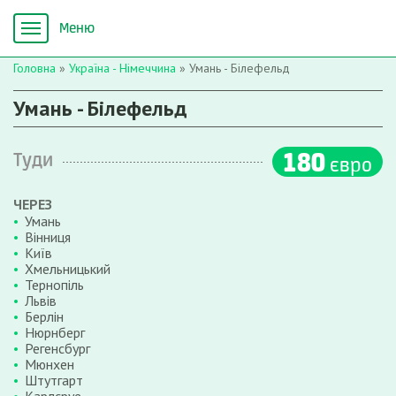
Головна
»
Україна - Німеччина
»
Умань - Білефельд
Умань - Білефельд
180
Туди
євро
ЧЕРЕЗ
Умань
Вінниця
Київ
Хмельницький
Тернопіль
Львів
Берлін
Нюрнберг
Регенсбург
Мюнхен
Штутгарт