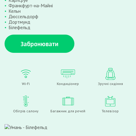
Карлсруе
Франкфурт-на-Майні
Кельн
Дюссельдорф
Дортмунд
Білефельд
Забронювати
Wi-Fi
Кондиціонер
Зручні сидіння
Обігрів салону
Багажник для речей
Телевізор