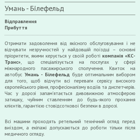
Умань - Білефельд
Відправлення
Прибуття
Отримати задоволення від якісного обслуговування і не
відчувати незручностей у найдовшій поїздці – основні
пріоритети, якими керується у своїй роботі
компанія «КС-
Транс»
, що спеціалізується на послугах у сфері
міжнародного пасажирського сполучення. Квиток на
автобус
Умань - Білефельд
буде оптимальним вибором
для того, щоб відчути всі переваги сервісу високого
європейського рівня, професіоналізму водіїв та диспетчерів.
Час у дорозі запам'ятається дивовижною атмосферою
затишку, чуйним ставленням до будь-якого прохання
клієнтів, гарантією стовідсоткової безпеки в дорозі.
Всі машини проходять ретельний технічний огляд перед
виїздом, а екіпажі допускаються до роботи тільки після
медичного огляду.