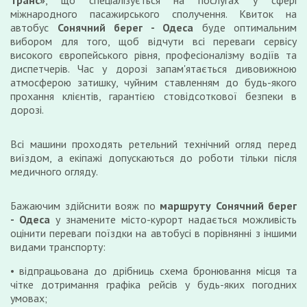
Транс»
, що спеціалізується на послугах у сфері
міжнародного пасажирського сполучення. Квиток на
автобус
Сонячний берег - Одеса
буде оптимальним
вибором для того, щоб відчути всі переваги сервісу
високого європейського рівня, професіоналізму водіїв та
диспетчерів. Час у дорозі запам'ятається дивовижною
атмосферою затишку, чуйним ставленням до будь-якого
прохання клієнтів, гарантією стовідсоткової безпеки в
дорозі.
Всі машини проходять ретельний технічний огляд перед
виїздом, а екіпажі допускаються до роботи тільки після
медичного огляду.
Бажаючим здійснити вояж по
маршруту Сонячний берег
- Одеса
у знамените місто-курорт надається можливість
оцінити переваги поїздки на автобусі в порівнянні з іншими
видами транспорту:
відпрацьована до дрібниць схема бронювання місця та
чітке дотримання графіка рейсів у будь-яких погодних
умовах;