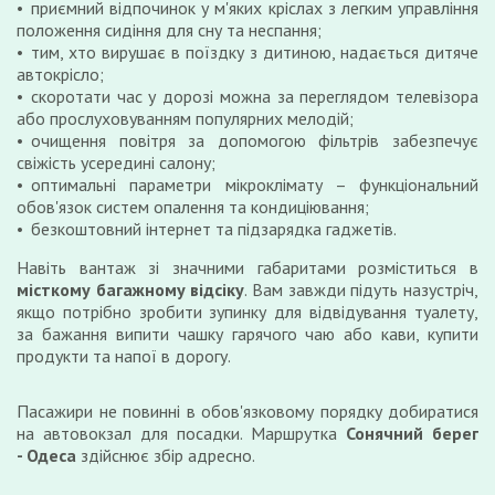
приємний відпочинок у м'яких кріслах з легким управління
положення сидіння для сну та неспання;
тим, хто вирушає в поїздку з дитиною, надається дитяче
автокрісло;
скоротати час у дорозі можна за переглядом телевізора
або прослуховуванням популярних мелодій;
очищення повітря за допомогою фільтрів забезпечує
свіжість усередині салону;
оптимальні параметри мікроклімату – функціональний
обов'язок систем опалення та кондиціювання;
безкоштовний інтернет та підзарядка гаджетів.
Навіть вантаж зі значними габаритами розміститься в
місткому багажному відсіку
. Вам завжди підуть назустріч,
якщо потрібно зробити зупинку для відвідування туалету,
за бажання випити чашку гарячого чаю або кави, купити
продукти та напої в дорогу.
Пасажири не повинні в обов'язковому порядку добиратися
на автовокзал для посадки. Маршрутка
Сонячний берег
- Одеса
здійснює збір адресно.