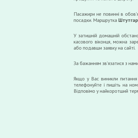
Пасажири не повинні в обов'
посадки. Маршрутка
Штутгарт
У затишній домашній обстано
касового віконця, можна зар
або подавши заявку на сайті.
За бажанням зв'язатися з нам
Якщо у Вас виникли питання
телефонуйте і пишіть на ном
Відповімо у найкоротший терм