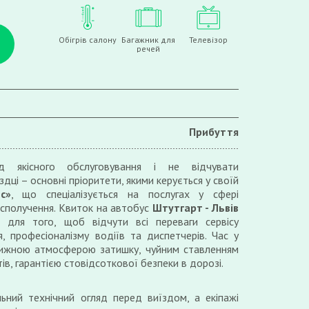
Обігрів салону
Багажник для
Телевізор
речей
Прибуття
д якісного обслуговування і не відчувати
дці – основні пріоритети, якими керується у своїй
с»
, що спеціалізується на послугах у сфері
сполучення. Квиток на автобус
Штутгарт - Львів
для того, щоб відчути всі переваги сервісу
я, професіоналізму водіїв та диспетчерів. Час у
вижною атмосферою затишку, чуйним ставленням
ів, гарантією стовідсоткової безпеки в дорозі.
ьний технічний огляд перед виїздом, а екіпажі