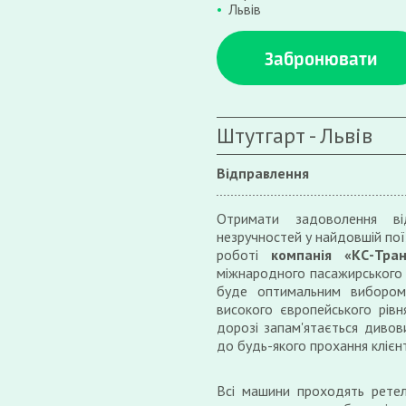
Львів
Забронювати
Штутгарт - Львів
Відправлення
Отримати задоволення ві
незручностей у найдовшій поїз
роботі
компанія «КС-Тран
міжнародного пасажирського 
буде оптимальним вибором 
високого європейського рівн
дорозі запам'ятається диво
до будь-якого прохання клієнт
Всі машини проходять ретел