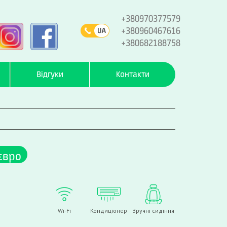
+380970377579
+380960467616
+380682188758
Відгуки
Контакти
євро
Wi-Fi
Кондиціонер
Зручні сидіння