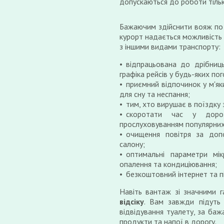
допускаються до роботи тільк
Бажаючим здійснити вояж п
курорт надається можливість 
з іншими видами транспорту:
відпрацьована до дрібниц
графіка рейсів у будь-яких по
приємний відпочинок у м'як
для сну та неспання;
тим, хто вирушає в поїздку
скоротати час у доро
прослуховуванням популярних
очищення повітря за допо
салону;
оптимальні параметри мік
опалення та кондиціювання;
безкоштовний інтернет та п
Навіть вантаж зі значними 
відсіку
. Вам завжди підуть 
відвідування туалету, за баж
продукти та напої в дорогу.