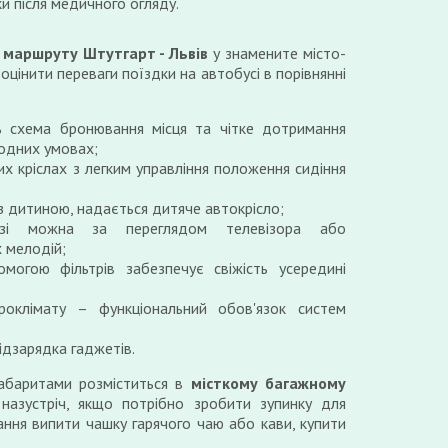
и після медичного огляду.
о
маршруту Штутгарт - Львів
у знамените місто-
оцінити переваги поїздки на автобусі в порівнянні
ь схема бронювання місця та чітке дотримання
годних умовах;
их кріслах з легким управління положення сидіння
 з дитиною, надається дитяче автокрісло;
зі можна за переглядом телевізора або
 мелодій;
могою фільтрів забезпечує свіжість усередині
роклімату – функціональний обов'язок систем
ідзарядка гаджетів.
габаритами розміститься в
місткому багажному
назустріч, якщо потрібно зробити зупинку для
ання випити чашку гарячого чаю або кави, купити