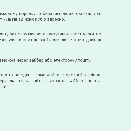
язковому порядку добиратися на автовокзал для
 - Львів
здійснює збір адресно.
вці, без стомлюючого очікування своєї черги до
езервувати квиток, зробивши лише один дзвінок
и можна через вайбер або електронну пошту.
 щодо поїздки - замовляйте зворотний дзвінок,
ери вказані на сайті а також на вайбер і пошту.
ін!