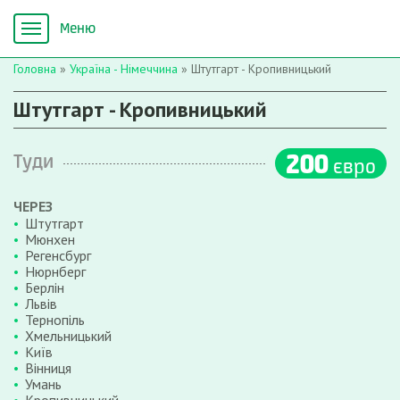
Головна
»
Україна - Німеччина
»
Штутгарт - Кропивницький
Штутгарт - Кропивницький
200
Туди
євро
ЧЕРЕЗ
Штутгарт
Мюнхен
Регенсбург
Нюрнберг
Берлін
Львів
Тернопіль
Хмельницький
Київ
Вінниця
Умань