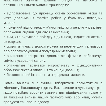
можливість оцінити переваги поїздки на автобусі в
порівнянні з іншими видами транспорту:
відпрацьована до дрібниць схема бронювання місця та
чітке дотримання графіка рейсів у будь-яких погодних
умовах;
приємний відпочинок у м'яких кріслах з легким управління
положення сидіння для сну та неспання;
тим, хто вирушає в поїздку з дитиною, надається дитяче
автокрісло;
скоротати час у дорозі можна за переглядом телевізора
або прослуховуванням популярних мелодій;
очищення повітря за допомогою фільтрів забезпечує
свіжість усередині салону;
оптимальні параметри мікроклімату – функціональний
обов'язок систем опалення та кондиціювання;
безкоштовний інтернет та підзарядка гаджетів.
Навіть вантаж зі значними габаритами розміститься в
місткому багажному відсіку
. Вам завжди підуть назустріч,
якщо потрібно зробити зупинку для відвідування туалету,
за бажання випити чашку гарячого чаю або кави, купити
продукти та напої в дорогу.