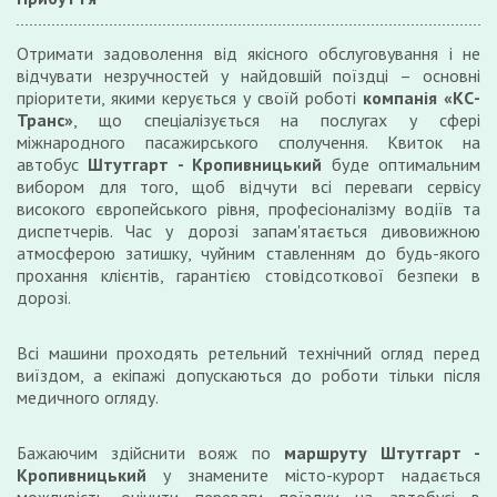
Отримати задоволення від якісного обслуговування і не
відчувати незручностей у найдовшій поїздці – основні
пріоритети, якими керується у своїй роботі
компанія «КС-
Транс»
, що спеціалізується на послугах у сфері
міжнародного пасажирського сполучення. Квиток на
автобус
Штутгарт - Кропивницький
буде оптимальним
вибором для того, щоб відчути всі переваги сервісу
високого європейського рівня, професіоналізму водіїв та
диспетчерів. Час у дорозі запам'ятається дивовижною
атмосферою затишку, чуйним ставленням до будь-якого
прохання клієнтів, гарантією стовідсоткової безпеки в
дорозі.
Всі машини проходять ретельний технічний огляд перед
виїздом, а екіпажі допускаються до роботи тільки після
медичного огляду.
Бажаючим здійснити вояж по
маршруту Штутгарт -
Кропивницький
у знамените місто-курорт надається