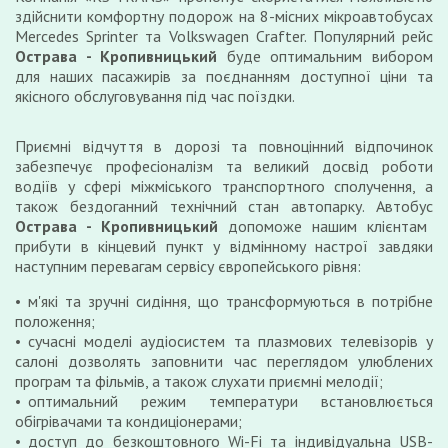
здійснити комфортну подорож на 8-місних мікроавтобусах
Mercedes Sprinter та Volkswagen Crafter. Популярний рейс
Острава - Кропивницький
буде оптимальним вибором
для наших пасажирів за поєднанням доступної ціни та
якісного обслуговування під час поїздки.
Приємні відчуття в дорозі та повноцінний відпочинок
забезпечує професіоналізм та великий досвід роботи
водіїв у сфері міжміського транспортного сполучення, а
також бездоганний технічний стан автопарку. Автобус
Острава - Кропивницький
допоможе нашим клієнтам
прибути в кінцевий пункт у відмінному настрої завдяки
наступним перевагам сервісу європейського рівня:
м'які та зручні сидіння, що трансформуються в потрібне
положення;
сучасні моделі аудіосистем та плазмових телевізорів у
салоні дозволять заповнити час переглядом улюблених
програм та фільмів, а також слухати приємні мелодії;
оптимальний режим температури встановлюється
обігрівачами та кондиціонерами;
доступ до безкоштовного Wi-Fi та індивідуальна USB-