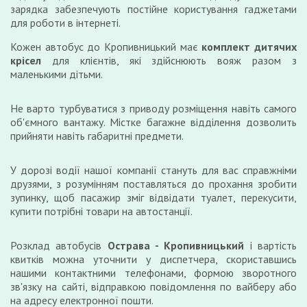
зарядка забезпечують постійне користування гаджетами
для роботи в інтернеті.
Кожен автобус до Кропивницький має
комплект дитячих
крісел
для клієнтів, які здійснюють вояж разом з
маленькими дітьми.
Не варто турбуватися з приводу розміщення навіть самого
об'ємного вантажу. Містке багажне відділення дозволить
прийняти навіть габаритні предмети.
У дорозі водії нашої компанії стануть для вас справжніми
друзями, з розумінням поставляться до прохання зробити
зупинку, щоб пасажир зміг відвідати туалет, перекусити,
купити потрібні товари на автостанції.
Розклад автобусів
Острава - Кропивницький
і вартість
квитків можна уточнити у диспетчера, скориставшись
нашими контактними телефонами, формою зворотного
зв'язку на сайті, відправкою повідомлення по вайберу або
на адресу електронної пошти.