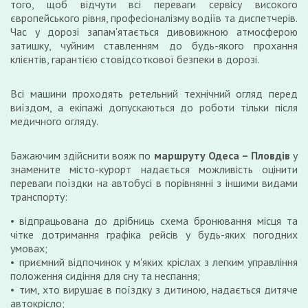
того, щоб відчути всі переваги сервісу високого
європейського рівня, професіоналізму водіїв та диспетчерів.
Час у дорозі запам'ятається дивовижною атмосферою
затишку, чуйним ставленням до будь-якого прохання
клієнтів, гарантією стовідсоткової безпеки в дорозі.
Всі машини проходять ретельний технічний огляд перед
виїздом, а екіпажі допускаються до роботи тільки після
медичного огляду.
Бажаючим здійснити вояж по
маршруту Одеса – Пловдів
у
знамените місто-курорт надається можливість оцінити
переваги поїздки на автобусі в порівнянні з іншими видами
транспорту:
відпрацьована до дрібниць схема бронювання місця та
чітке дотримання графіка рейсів у будь-яких погодних
умовах;
приємний відпочинок у м'яких кріслах з легким управління
положення сидіння для сну та неспання;
тим, хто вирушає в поїздку з дитиною, надається дитяче
автокрісло;