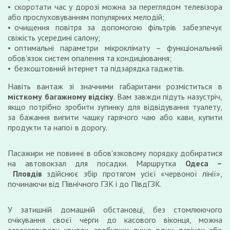
скоротати час у дорозі можна за переглядом телевізора
або прослуховуванням популярних мелодій;
очищення повітря за допомогою фільтрів забезпечує
свіжість усередині салону;
оптимальні параметри мікроклімату – функціональний
обов'язок систем опалення та кондиціювання;
безкоштовний інтернет та підзарядка гаджетів.
Навіть вантаж зі значними габаритами розміститься в
місткому багажному відсіку
. Вам завжди підуть назустріч,
якщо потрібно зробити зупинку для відвідування туалету,
за бажання випити чашку гарячого чаю або кави, купити
продукти та напої в дорогу.
Пасажири не повинні в обов'язковому порядку добиратися
на автовокзал для посадки. Маршрутка
Одеса –
Пловдів
здійснює збір протягом усієї «червоної лінії»,
починаючи від Північного ГЗК і до ПівдГЗК.
У затишній домашній обстановці, без стомлюючого
очікування своєї черги до касового віконця, можна