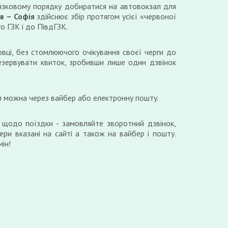
язковому порядку добиратися на автовокзал для
в – Софія
здійснює збір протягом усієї «червоної
го ГЗК і до ПівдГЗК.
вці, без стомлюючого очікування своєї черги до
езервувати квиток, зробивши лише один дзвінок
и можна через вайбер або електронну пошту.
 щодо поїздки - замовляйте зворотний дзвінок,
ери вказані на сайті а також на вайбер і пошту.
ін!