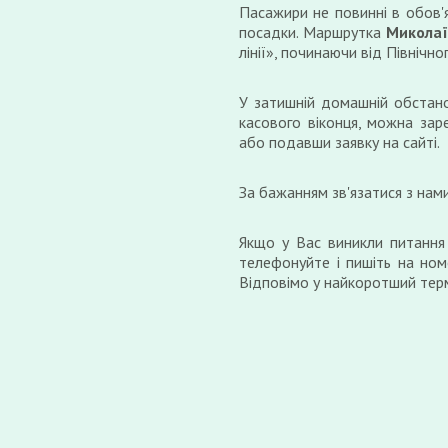
Пасажири не повинні в обов'
посадки. Маршрутка
Миколаї
лінії», починаючи від Північно
У затишній домашній обстано
касового віконця, можна зар
або подавши заявку на сайті.
За бажанням зв'язатися з нам
Якщо у Вас виникли питання
телефонуйте і пишіть на ном
Відповімо у найкоротший терм