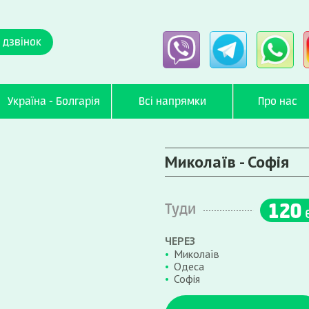
 дзвінок
Україна - Болгарія
Всі напрямки
Про нас
Миколаїв - Софія
120
Туди
ЧЕРЕЗ
Миколаїв
Одеса
Софія