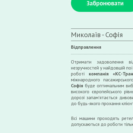
Забронювати
Миколаїв - Софія
Відправлення
Отримати задоволення ві
незручностей у найдовшій поїз
роботі
компанія «КС-Тран
міжнародного пасажирсько
Софія
буде оптимальним вибо
високого європейського рівн
дорозі запам'ятається диво
до будь-якого прохання клієнт
Всі машини проходять ретел
допускаються до роботи тільк