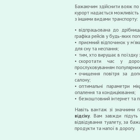
Бажаючим здійснити вояж п
курорт надається можливість 
з іншими видами транспорту:
відпрацьована до дрібниц
графіка рейсів у будь-яких по
приємний відпочинок у м'як
для сну та неспання;
тим, хто вирушає в поїздку
скоротати час у доро
прослуховуванням популярних
очищення повітря за допо
салону;
оптимальні параметри мік
опалення та кондиціювання;
безкоштовний інтернет та п
Навіть вантаж зі значними 
відсіку
. Вам завжди підуть 
відвідування туалету, за баж
продукти та напої в дорогу.