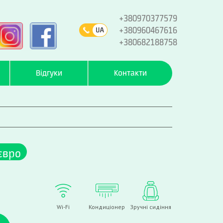
+380970377579
+380960467616
+380682188758
Відгуки
Контакти
євро
Wi-Fi
Кондиціонер
Зручні сидіння