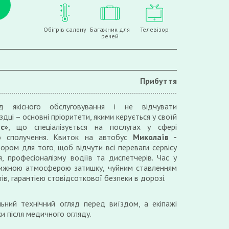
Обігрів салону
Багажник для
Телевізор
речей
Прибуття
д якісного обслуговування і не відчувати
дці – основні пріоритети, якими керується у своїй
с»
, що спеціалізується на послугах у сфері
го сполучення. Квиток на автобус
Миколаїв -
ром для того, щоб відчути всі переваги сервісу
я, професіоналізму водіїв та диспетчерів. Час у
вижною атмосферою затишку, чуйним ставленням
ів, гарантією стовідсоткової безпеки в дорозі.
ьний технічний огляд перед виїздом, а екіпажі
и після медичного огляду.