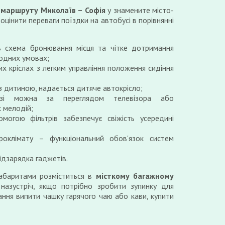
о
маршруту Миколаїв – Софія
у знамените місто-
оцінити переваги поїздки на автобусі в порівнянні
ь схема бронювання місця та чітке дотримання
годних умовах;
их кріслах з легким управління положення сидіння
 з дитиною, надається дитяче автокрісло;
зі можна за переглядом телевізора або
 мелодій;
могою фільтрів забезпечує свіжість усередині
роклімату – функціональний обов'язок систем
ідзарядка гаджетів.
габаритами розміститься в
місткому багажному
назустріч, якщо потрібно зробити зупинку для
ання випити чашку гарячого чаю або кави, купити