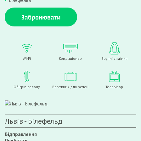
Білефельд
Забронювати
Wi-Fi
Кондиціонер
Зручні сидіння
Обігрів салону
Багажник для речей
Телевізор
Львів - Білефельд
Відправлення
Прибуття