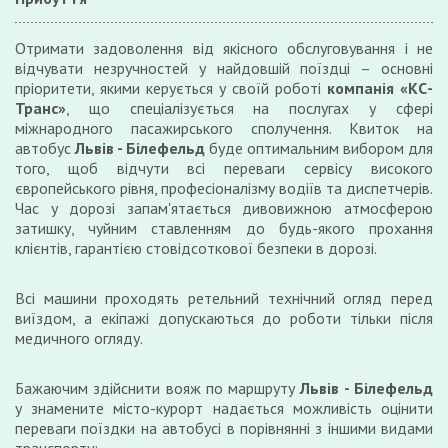
Отримати задоволення від якісного обслуговування і не
відчувати незручностей у найдовшій поїздці – основні
пріоритети, якими керується у своїй роботі
компанія «КС-
Транс»
, що спеціалізується на послугах у сфері
міжнародного пасажирського сполучення. Квиток на
автобус
Львів - Білефельд
буде оптимальним вибором для
того, щоб відчути всі переваги сервісу високого
європейського рівня, професіоналізму водіїв та диспетчерів.
Час у дорозі запам'ятається дивовижною атмосферою
затишку, чуйним ставленням до будь-якого прохання
клієнтів, гарантією стовідсоткової безпеки в дорозі.
Всі машини проходять ретельний технічний огляд перед
виїздом, а екіпажі допускаються до роботи тільки після
медичного огляду.
Бажаючим здійснити вояж по маршруту
Львів - Білефельд
у знамените місто-курорт надається можливість оцінити
переваги поїздки на автобусі в порівнянні з іншими видами