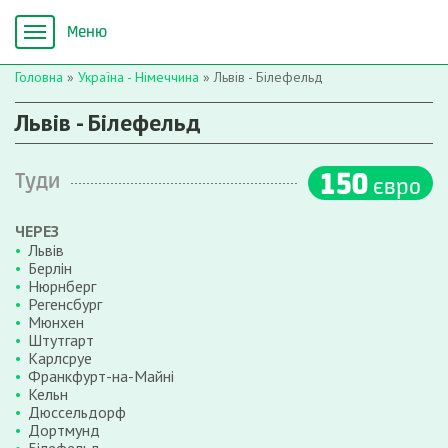
Головна
»
Україна - Німеччина
»
Львів - Білефельд
Львів - Білефельд
150
Туди
євро
ЧЕРЕЗ
Львів
Берлін
Нюрнберг
Регенсбург
Мюнхен
Штутгарт
Карлсруе
Франкфурт-на-Майні
Кельн
Дюссельдорф
Дортмунд