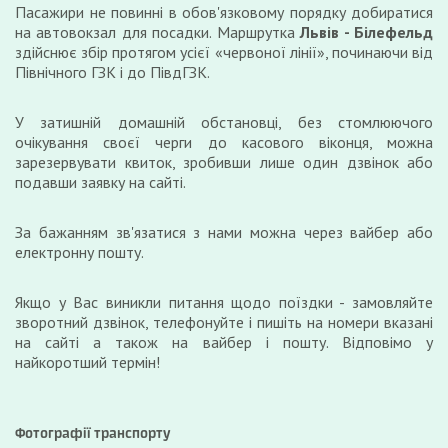
Пасажири не повинні в обов'язковому порядку добиратися
на автовокзал для посадки. Маршрутка
Львів - Білефельд
здійснює збір протягом усієї «червоної лінії», починаючи від
Північного ГЗК і до ПівдГЗК.
У затишній домашній обстановці, без стомлюючого
очікування своєї черги до касового віконця, можна
зарезервувати квиток, зробивши лише один дзвінок або
подавши заявку на сайті.
За бажанням зв'язатися з нами можна через вайбер або
електронну пошту.
Якщо у Вас виникли питання щодо поїздки - замовляйте
зворотний дзвінок, телефонуйте і пишіть на номери вказані
на сайті а також на вайбер і пошту. Відповімо у
найкоротший термін!
Фотографії транспорту