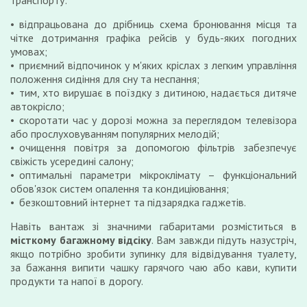
транспорту:
відпрацьована до дрібниць схема бронювання місця та
чітке дотримання графіка рейсів у будь-яких погодних
умовах;
приємний відпочинок у м'яких кріслах з легким управління
положення сидіння для сну та неспання;
тим, хто вирушає в поїздку з дитиною, надається дитяче
автокрісло;
скоротати час у дорозі можна за переглядом телевізора
або прослуховуванням популярних мелодій;
очищення повітря за допомогою фільтрів забезпечує
свіжість усередині салону;
оптимальні параметри мікроклімату – функціональний
обов'язок систем опалення та кондиціювання;
безкоштовний інтернет та підзарядка гаджетів.
Навіть вантаж зі значними габаритами розміститься в
місткому багажному відсіку
. Вам завжди підуть назустріч,
якщо потрібно зробити зупинку для відвідування туалету,
за бажання випити чашку гарячого чаю або кави, купити
продукти та напої в дорогу.