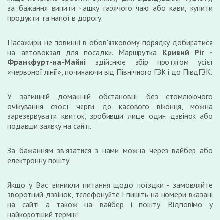
за бажання випити чашку гарячого чаю або кави, купити
продукти та напої в дорогу.
Пасажири не повинні в обов'язковому порядку добиратися
на автовокзал для посадки. Маршрутка
Кривий Ріг -
Франкфурт-на-Майні
здійснює збір протягом усієї
«червоної лінії», починаючи від Північного ГЗК і до ПівдГЗК.
У затишній домашній обстановці, без стомлюючого
очікування своєї черги до касового віконця, можна
зарезервувати квиток, зробивши лише один дзвінок або
подавши заявку на сайті.
За бажанням зв'язатися з нами можна через вайбер або
електронну пошту.
Якщо у Вас виникли питання щодо поїздки - замовляйте
зворотний дзвінок, телефонуйте і пишіть на номери вказані
на сайті а також на вайбер і пошту. Відповімо у
найкоротший термін!