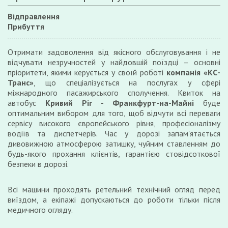
Відправлення
Прибуття
Отримати задоволення від якісного обслуговування і не
відчувати незручностей у найдовшій поїздці – основні
пріоритети, якими керується у своїй роботі
компанія «КС-
Транс»
, що спеціалізується на послугах у сфері
міжнародного пасажирського сполучення. Квиток на
автобус
Кривий Ріг
- Франкфурт-на-Майні
буде
оптимальним вибором для того, щоб відчути всі переваги
сервісу високого європейського рівня, професіоналізму
водіїв та диспетчерів. Час у дорозі запам'ятається
дивовижною атмосферою затишку, чуйним ставленням до
будь-якого прохання клієнтів, гарантією стовідсоткової
безпеки в дорозі.
Всі машини проходять ретельний технічний огляд перед
виїздом, а екіпажі допускаються до роботи тільки після
медичного огляду.