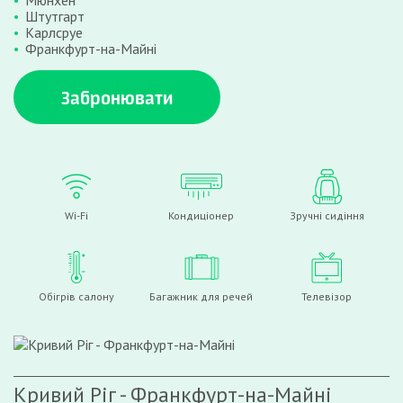
Мюнхен
Штутгарт
Карлсруе
Франкфурт-на-Майні
Забронювати
Wi-Fi
Кондиціонер
Зручні сидіння
Обігрів салону
Багажник для речей
Телевізор
Кривий Ріг - Франкфурт-на-Майні