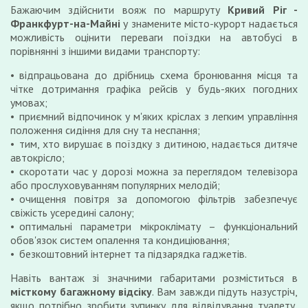
Бажаючим здійснити вояж по маршруту
Кривий Ріг -
Франкфурт-на-Майні
у знамените місто-курорт надається
можливість оцінити переваги поїздки на автобусі в
порівнянні з іншими видами транспорту:
відпрацьована до дрібниць схема бронювання місця та
чітке дотримання графіка рейсів у будь-яких погодних
умовах;
приємний відпочинок у м'яких кріслах з легким управління
положення сидіння для сну та неспання;
тим, хто вирушає в поїздку з дитиною, надається дитяче
автокрісло;
скоротати час у дорозі можна за переглядом телевізора
або прослуховуванням популярних мелодій;
очищення повітря за допомогою фільтрів забезпечує
свіжість усередині салону;
оптимальні параметри мікроклімату – функціональний
обов'язок систем опалення та кондиціювання;
безкоштовний інтернет та підзарядка гаджетів.
Навіть вантаж зі значними габаритами розміститься в
місткому багажному відсіку
. Вам завжди підуть назустріч,
якщо потрібно зробити зупинку для відвідування туалету,