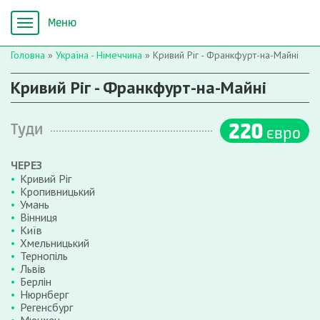
Головна
»
Україна - Німеччина
»
Кривий Ріг - Франкфурт-на-Майні
Кривий Ріг - Франкфурт-на-Майні
220
Туди
євро
ЧЕРЕЗ
Кривий Ріг
Кропивницький
Умань
Вінниця
Київ
Хмельницький
Тернопіль
Львів
Берлін
Нюрнберг
Регенсбург