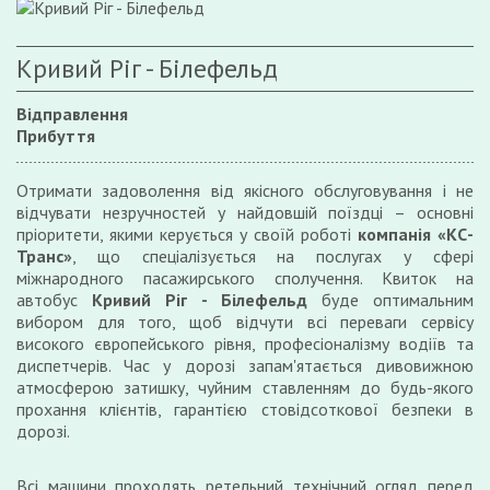
Кривий Ріг - Білефельд
Відправлення
Прибуття
Отримати задоволення від якісного обслуговування і не
відчувати незручностей у найдовшій поїздці – основні
пріоритети, якими керується у своїй роботі
компанія «КС-
Транс»
, що спеціалізується на послугах у сфері
міжнародного пасажирського сполучення. Квиток на
автобус
Кривий Ріг
- Білефельд
буде оптимальним
вибором для того, щоб відчути всі переваги сервісу
високого європейського рівня, професіоналізму водіїв та
диспетчерів. Час у дорозі запам'ятається дивовижною
атмосферою затишку, чуйним ставленням до будь-якого
прохання клієнтів, гарантією стовідсоткової безпеки в
дорозі.
Всі машини проходять ретельний технічний огляд перед