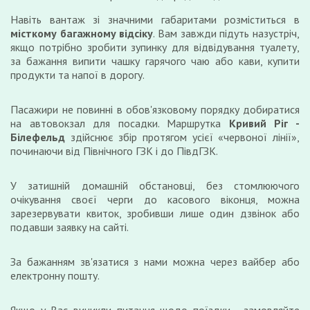
Навіть вантаж зі значними габаритами розміститься в
місткому багажному відсіку
. Вам завжди підуть назустріч,
якщо потрібно зробити зупинку для відвідування туалету,
за бажання випити чашку гарячого чаю або кави, купити
продукти та напої в дорогу.
Пасажири не повинні в обов'язковому порядку добиратися
на автовокзал для посадки. Маршрутка
Кривий Ріг -
Білефельд
здійснює збір протягом усієї «червоної лінії»,
починаючи від Північного ГЗК і до ПівдГЗК.
У затишній домашній обстановці, без стомлюючого
очікування своєї черги до касового віконця, можна
зарезервувати квиток, зробивши лише один дзвінок або
подавши заявку на сайті.
За бажанням зв'язатися з нами можна через вайбер або
електронну пошту.