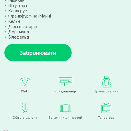
Мюнхен
Штутгарт
Карлсруе
Франкфурт-на-Майні
Кельн
Дюссельдорф
Дортмунд
Білефельд
Забронювати
Wi-Fi
Кондиціонер
Зручні сидіння
Обігрів салону
Багажник для речей
Телевізор