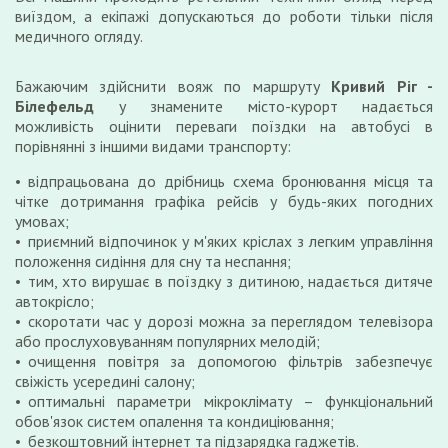
виїздом, а екіпажі допускаються до роботи тільки після
медичного огляду.
Бажаючим здійснити вояж по маршруту
Кривий Ріг -
Білефельд
у знамените місто-курорт надається
можливість оцінити переваги поїздки на автобусі в
порівнянні з іншими видами транспорту:
відпрацьована до дрібниць схема бронювання місця та
чітке дотримання графіка рейсів у будь-яких погодних
умовах;
приємний відпочинок у м'яких кріслах з легким управління
положення сидіння для сну та неспання;
тим, хто вирушає в поїздку з дитиною, надається дитяче
автокрісло;
скоротати час у дорозі можна за переглядом телевізора
або прослуховуванням популярних мелодій;
очищення повітря за допомогою фільтрів забезпечує
свіжість усередині салону;
оптимальні параметри мікроклімату – функціональний
обов'язок систем опалення та кондиціювання;
безкоштовний інтернет та підзарядка гаджетів.