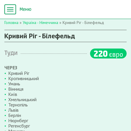
Головна
»
Україна - Німеччина
»
Кривий Ріг - Білефельд
Кривий Ріг - Білефельд
220
Туди
євро
ЧЕРЕЗ
Кривий Ріг
Кропивницький
Умань
Вінниця
Київ
Хмельницький
Тернопіль
Львів
Берлін
Нюрнберг
Регенсбург