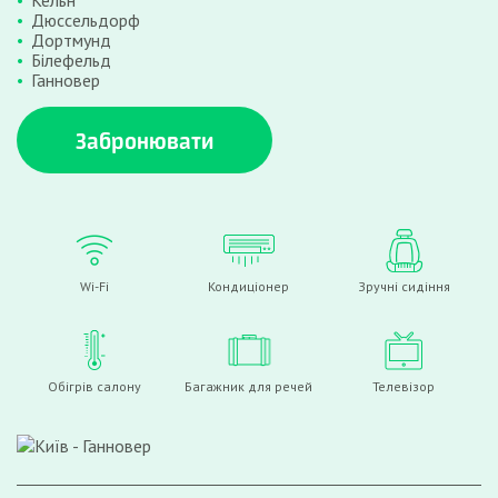
Кельн
Дюссельдорф
Дортмунд
Білефельд
Ганновер
Забронювати
Wi-Fi
Кондиціонер
Зручні сидіння
Обігрів салону
Багажник для речей
Телевізор