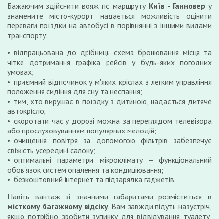
Бажаючим здійснити вояж по маршруту
Київ - Ганновер
у
знамените місто-курорт надається можливість оцінити
переваги поїздки на автобусі в порівнянні з іншими видами
транспорту:
відпрацьована до дрібниць схема бронювання місця та
чітке дотримання графіка рейсів у будь-яких погодних
умовах;
приємний відпочинок у м'яких кріслах з легким управління
положення сидіння для сну та неспання;
тим, хто вирушає в поїздку з дитиною, надається дитяче
автокрісло;
скоротати час у дорозі можна за переглядом телевізора
або прослуховуванням популярних мелодій;
очищення повітря за допомогою фільтрів забезпечує
свіжість усередині салону;
оптимальні параметри мікроклімату – функціональний
обов'язок систем опалення та кондиціювання;
безкоштовний інтернет та підзарядка гаджетів.
Навіть вантаж зі значними габаритами розміститься в
місткому багажному відсіку
. Вам завжди підуть назустріч,
якщо потрібно зробити зупинку для відвідування туалету,