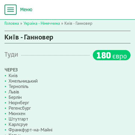
Головна
»
Україна - Німеччина
»
Київ - Ганновер
Київ - Ганновер
180
Туди
євро
ЧЕРЕЗ
Київ
Хмельницький
Тернопіль
Львів
Берлін
Нюрнберг
Регенсбург
Мюнхен
Штутгарт
Карлсруе
Франкфурт-на-Майні