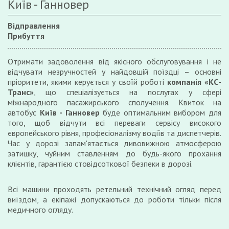
Київ - Ганновер
Відправлення
Прибуття
Отримати задоволення від якісного обслуговування і не
відчувати незручностей у найдовшій поїздці – основні
пріоритети, якими керується у своїй роботі
компанія «КС-
Транс»
, що спеціалізується на послугах у сфері
міжнародного пасажирського сполучення. Квиток на
автобус
Київ - Ганновер
буде оптимальним вибором для
того, щоб відчути всі переваги сервісу високого
європейського рівня, професіоналізму водіїв та диспетчерів.
Час у дорозі запам'ятається дивовижною атмосферою
затишку, чуйним ставленням до будь-якого прохання
клієнтів, гарантією стовідсоткової безпеки в дорозі.
Всі машини проходять ретельний технічний огляд перед
виїздом, а екіпажі допускаються до роботи тільки після
медичного огляду.