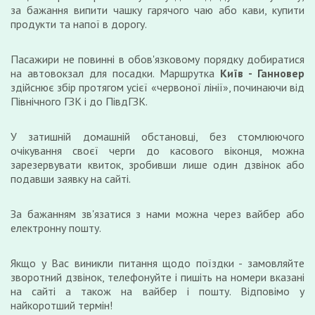
за бажання випити чашку гарячого чаю або кави, купити
продукти та напої в дорогу.
Пасажири не повинні в обов'язковому порядку добиратися
на автовокзал для посадки. Маршрутка
Київ - Ганновер
здійснює збір протягом усієї «червоної лінії», починаючи від
Північного ГЗК і до ПівдГЗК.
У затишній домашній обстановці, без стомлюючого
очікування своєї черги до касового віконця, можна
зарезервувати квиток, зробивши лише один дзвінок або
подавши заявку на сайті.
За бажанням зв'язатися з нами можна через вайбер або
електронну пошту.
Якщо у Вас виникли питання щодо поїздки - замовляйте
зворотний дзвінок, телефонуйте і пишіть на номери вказані
на сайті а також на вайбер і пошту. Відповімо у
найкоротший термін!