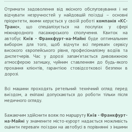
Отримати задоволення від якісного обслуговування і не
відчувати незручностей у найдовшій поїздці – основні
пріоритети, якими керується у своїй роботі
компанія «КС-
Транс»
, що спеціалізується на послугах у сфері
міжнародного пасажирського сполучення. Квиток на
автобус
Київ - Франкфурт-на-Майні
буде оптимальним
вибором для того, щоб відчути всі переваги сервісу
високого європейського рівня, професіоналізму водіїв та
диспетчерів. Час у дорозі запам'ятається дивовижною
атмосферою затишку, чуйним ставленням до будь-якого
прохання клієнтів, гарантією стовідсоткової безпеки в
дорозі.
Всі машини проходять ретельний технічний огляд перед
виїздом, а екіпажі допускаються до роботи тільки після
медичного огляду.
Бажаючим здійснити вояж по маршруту
Київ -
Франкфурт-
на-Майні
у знамените місто-курорт надається можливість
оцінити переваги поїздки на автобусі в порівнянні з іншими