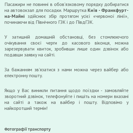
Пасажири не повинні в обов'язковому порядку добиратися
на автовокзал для посадки. Маршрутка
Київ -
Франкфурт-
на-Майні
здійснює збір протягом усієї «червоної лінії»,
починаючи від Північного ГЗК і до ПівдГЗК.
У затишній домашній обстановці, без стомлюючого
очікування своєї черги до касового віконця, можна
зарезервувати квиток, зробивши лише один дзвінок або
подавши заявку на сайті.
За бажанням зв'язатися з нами можна через вайбер або
електронну пошту.
Якщо у Вас виникли питання щодо поїздки - замовляйте
зворотний дзвінок, телефонуйте і пишіть на номери вказані
на сайті а також на вайбер і пошту. Відповімо у
найкоротший термін!
Фотографії транспорту