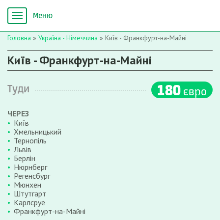
Головна
»
Україна - Німеччина
»
Київ - Франкфурт-на-Майні
Київ - Франкфурт-на-Майні
180
Туди
євро
ЧЕРЕЗ
Київ
Хмельницький
Тернопіль
Львів
Берлін
Нюрнберг
Регенсбург
Мюнхен
Штутгарт
Карлсруе
Франкфурт-на-Майні