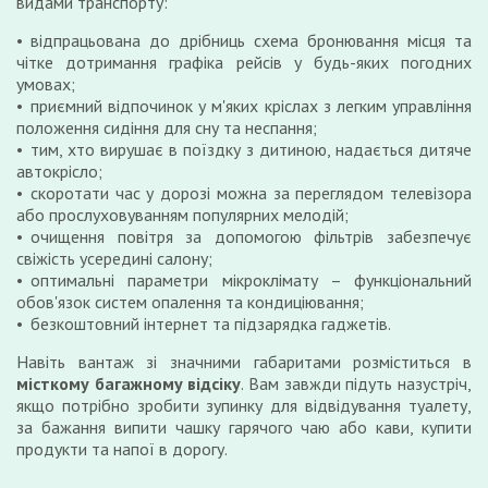
видами транспорту:
відпрацьована до дрібниць схема бронювання місця та
чітке дотримання графіка рейсів у будь-яких погодних
умовах;
приємний відпочинок у м'яких кріслах з легким управління
положення сидіння для сну та неспання;
тим, хто вирушає в поїздку з дитиною, надається дитяче
автокрісло;
скоротати час у дорозі можна за переглядом телевізора
або прослуховуванням популярних мелодій;
очищення повітря за допомогою фільтрів забезпечує
свіжість усередині салону;
оптимальні параметри мікроклімату – функціональний
обов'язок систем опалення та кондиціювання;
безкоштовний інтернет та підзарядка гаджетів.
Навіть вантаж зі значними габаритами розміститься в
місткому багажному відсіку
. Вам завжди підуть назустріч,
якщо потрібно зробити зупинку для відвідування туалету,
за бажання випити чашку гарячого чаю або кави, купити
продукти та напої в дорогу.