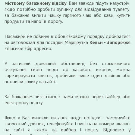
місткому багажному відсіку
. Вам завжди підуть назустріч,
якщо потрібно зробити зупинку для відвідування туалету,
за бажання випити чашку гарячого чаю або кави, купити
продукти та напої в дорогу.
Пасажири не повинні в обов'язковому порядку добиратися
на автовокзал для посадки. Маршрутка
Кельн - Запоріжжя
здійснює збір адресно.
У затишній домашній обстановці, без стомлюючого
очікування своєї черги до касового віконця, можна
зарезервувати квиток, зробивши лише один дзвінок або
подавши заявку на сайті.
За бажанням зв'язатися з нами можна через вайбер або
електронну пошту.
Якщо у Вас виникли питання щодо поїздки - замовляйте
зворотний дзвінок, телефонуйте і пишіть на номери вказані
на сайті а також на вайбер і пошту. Відповімо у