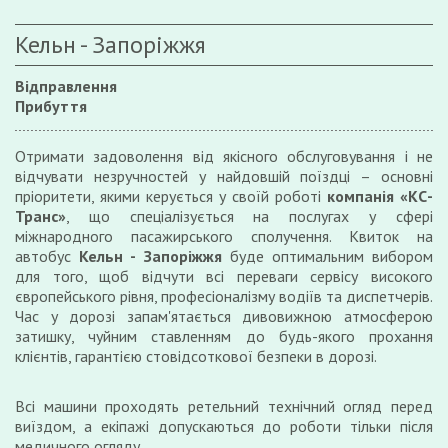
Кельн - Запоріжжя
Відправлення
Прибуття
Отримати задоволення від якісного обслуговування і не
відчувати незручностей у найдовшій поїздці – основні
пріоритети, якими керується у своїй роботі
компанія «КС-
Транс»
, що спеціалізується на послугах у сфері
міжнародного пасажирського сполучення. Квиток на
автобус
Кельн - Запоріжжя
буде оптимальним вибором
для того, щоб відчути всі переваги сервісу високого
європейського рівня, професіоналізму водіїв та диспетчерів.
Час у дорозі запам'ятається дивовижною атмосферою
затишку, чуйним ставленням до будь-якого прохання
клієнтів, гарантією стовідсоткової безпеки в дорозі.
Всі машини проходять ретельний технічний огляд перед
виїздом, а екіпажі допускаються до роботи тільки після
медичного огляду.