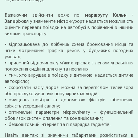
Бажаючим здійснити вояж по
маршруту Кельн -
Запоріжжя
у знамените місто-курорт надається можливість
оцінити переваги поїздки на автобусі в порівнянні з іншими
видами транспорту:
відпрацьована до дрібниць схема бронювання місця та
чітке дотримання графіка рейсів у будь-яких погодних
умовах;
приємний відпочинок у м'яких кріслах з легким управління
положення сидіння для сну та неспання;
тим, хто вирушає в поїздку з дитиною, надається дитяче
автокрісло;
скоротати час у дорозі можна за переглядом телевізора
або прослуховуванням популярних мелодій;
очищення повітря за допомогою фільтрів забезпечує
свіжість усередині салону;
оптимальні параметри мікроклімату – функціональний
обов'язок систем опалення та кондиціювання;
безкоштовний інтернет та підзарядка гаджетів.
Навіть вантаж зі значними габаритами розміститься в