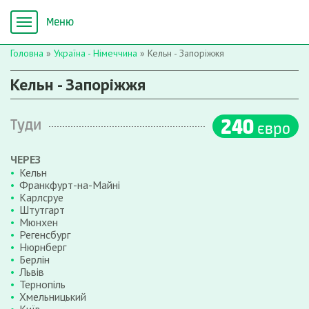
Головна
»
Україна - Німеччина
»
Кельн - Запоріжжя
Кельн - Запоріжжя
240
Туди
євро
ЧЕРЕЗ
Кельн
Франкфурт-на-Майні
Карлсруе
Штутгарт
Мюнхен
Регенсбург
Нюрнберг
Берлін
Львів
Тернопіль
Хмельницький