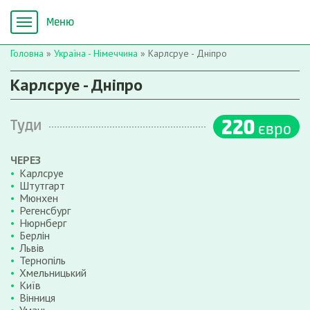
Головна
»
Україна - Німеччина
»
Карлсруе - Дніпро
Карлсруе - Дніпро
220
Туди
євро
ЧЕРЕЗ
Карлсруе
Штутгарт
Мюнхен
Регенсбург
Нюрнберг
Берлін
Львів
Тернопіль
Хмельницький
Київ
Вінниця