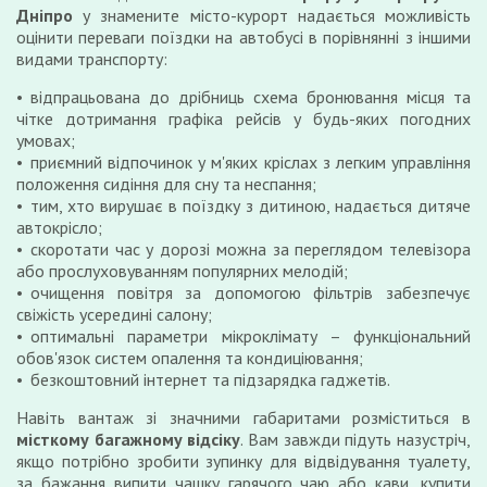
Дніпро
у знамените місто-курорт надається можливість
оцінити переваги поїздки на автобусі в порівнянні з іншими
видами транспорту:
відпрацьована до дрібниць схема бронювання місця та
чітке дотримання графіка рейсів у будь-яких погодних
умовах;
приємний відпочинок у м'яких кріслах з легким управління
положення сидіння для сну та неспання;
тим, хто вирушає в поїздку з дитиною, надається дитяче
автокрісло;
скоротати час у дорозі можна за переглядом телевізора
або прослуховуванням популярних мелодій;
очищення повітря за допомогою фільтрів забезпечує
свіжість усередині салону;
оптимальні параметри мікроклімату – функціональний
обов'язок систем опалення та кондиціювання;
безкоштовний інтернет та підзарядка гаджетів.
Навіть вантаж зі значними габаритами розміститься в
місткому багажному відсіку
. Вам завжди підуть назустріч,
якщо потрібно зробити зупинку для відвідування туалету,
за бажання випити чашку гарячого чаю або кави, купити