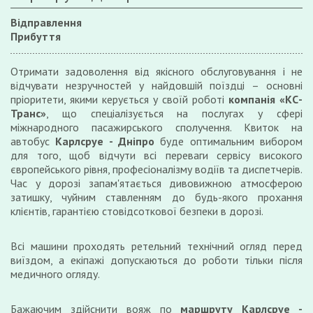
Відправлення
Прибуття
Отримати задоволення від якісного обслуговування і не
відчувати незручностей у найдовшій поїздці – основні
пріоритети, якими керується у своїй роботі
компанія «КС-
Транс»
, що спеціалізується на послугах у сфері
міжнародного пасажирського сполучення. Квиток на
автобус
Карлсруе - Дніпро
буде оптимальним вибором
для того, щоб відчути всі переваги сервісу високого
європейського рівня, професіоналізму водіїв та диспетчерів.
Час у дорозі запам'ятається дивовижною атмосферою
затишку, чуйним ставленням до будь-якого прохання
клієнтів, гарантією стовідсоткової безпеки в дорозі.
Всі машини проходять ретельний технічний огляд перед
виїздом, а екіпажі допускаються до роботи тільки після
медичного огляду.
Бажаючим здійснити вояж по
маршруту Карлсруе -