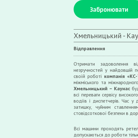
Забронювати
Хмельницький - Ка
Відправлення
Отримати задоволення ві
незручностей у найдовшій по
своїй роботі
компанія «КС-
міжміського та міжнародног
Хмельницький – Каунас
бу
всі переваги сервісу високог
водіїв і диспетчерів. Час 
затишку, чуйним ставлення
стовідсоткової безпеки в дор
Всі машини проходять ретел
допускаються до роботи тільк