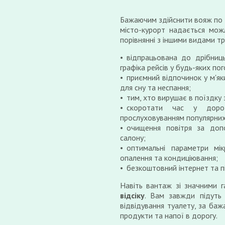
Бажаючим здійснити вояж по
місто-курорт надається можл
порівнянні з іншими видами т
відпрацьована до дрібниц
графіка рейсів у будь-яких по
приємний відпочинок у м'як
для сну та неспання;
тим, хто вирушає в поїздку
скоротати час у доро
прослуховуванням популярних
очищення повітря за допо
салону;
оптимальні параметри мік
опалення та кондиціювання;
безкоштовний інтернет та п
Навіть вантаж зі значними 
відсіку
. Вам завжди підуть 
відвідування туалету, за баж
продукти та напої в дорогу.