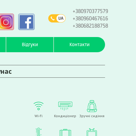
+380970377579
+380960467616
+380682188758
Відгуки
Контакти
унас
Wi-Fi
Кондиціонер
Зручні сидіння