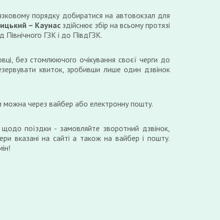
язковому порядку добиратися на автовокзал для
ицький – Каунас
здійснює збір на всьому протязі
д Північного ГЗК і до ПівдГЗК.
вці, без стомлюючого очікування своєї черги до
езервувати квиток, зробивши лише один дзвінок
и можна через вайбер або електронну пошту.
 щодо поїздки - замовляйте зворотний дзвінок,
ери вказані на сайті а також на вайбер і пошту.
ін!