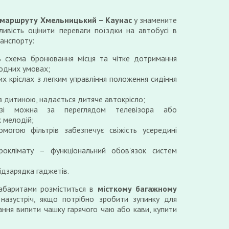
маршруту Хмельницький – Каунас
у знамените
ивість оцінити переваги поїздки на автобусі в
ранспорту:
ь схема бронювання місця та чітке дотримання
годних умовах;
их кріслах з легким управління положення сидіння
 з дитиною, надається дитяче автокрісло;
зі можна за переглядом телевізора або
 мелодій;
могою фільтрів забезпечує свіжість усередині
роклімату – функціональний обов'язок систем
ідзарядка гаджетів.
габаритами розміститься в
місткому багажному
назустріч, якщо потрібно зробити зупинку для
ання випити чашку гарячого чаю або кави, купити