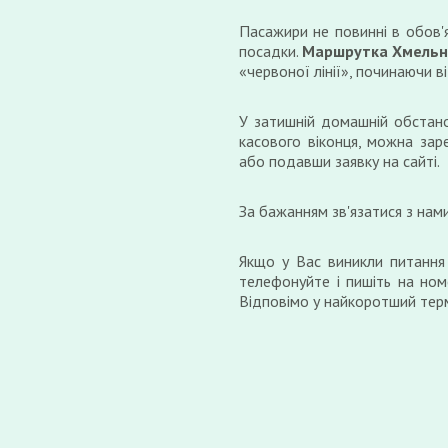
Пасажири не повинні в обов'
посадки.
Маршрутка Хмельн
«червоної лінії», починаючи ві
У затишній домашній обстано
касового віконця, можна зар
або подавши заявку на сайті.
За бажанням зв'язатися з нам
Якщо у Вас виникли питання
телефонуйте і пишіть на ном
Відповімо у найкоротший терм