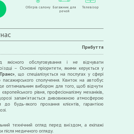
Обігрів салону
Багажник для
Телевізор
речей
унас
Прибуття
д якісного обслуговування і не відчувати
їздці – Основні пріоритети, якими керується у
Транс»
, що спеціалізується на послугах у сфері
о пасажирського сполучення. Квиток на автобус
де оптимальним вибором для того, щоб відчути
о європейського рівня, професіоналізму механіків,
у дорозі запам'ятається дивовижною атмосферою
м до будь-якого прохання клієнтів, гарантією
озі.
ьний технічний огляд перед виїздом, а екіпажі
и після медичного огляду.