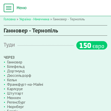
Головна
»
Україна - Німеччина
»
Ганновер - Тернопіль
Ганновер - Тернопіль
150
Туди
євро
ЧЕРЕЗ
Ганновер
Білефельд
Дортмунд
Дюссельдорф
Кельн
Франкфурт-на-Майні
Карлсруе
Штутгарт
Мюнхен
Регенсбург
Нюрнберг