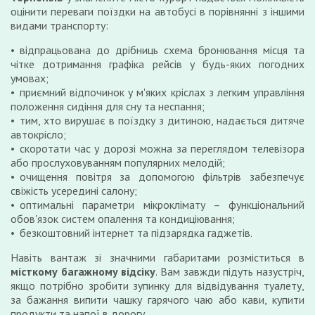
оцінити переваги поїздки на автобусі в порівнянні з іншими
видами транспорту:
відпрацьована до дрібниць схема бронювання місця та
чітке дотримання графіка рейсів у будь-яких погодних
умовах;
приємний відпочинок у м'яких кріслах з легким управління
положення сидіння для сну та неспання;
тим, хто вирушає в поїздку з дитиною, надається дитяче
автокрісло;
скоротати час у дорозі можна за переглядом телевізора
або прослуховуванням популярних мелодій;
очищення повітря за допомогою фільтрів забезпечує
свіжість усередині салону;
оптимальні параметри мікроклімату – функціональний
обов'язок систем опалення та кондиціювання;
безкоштовний інтернет та підзарядка гаджетів.
Навіть вантаж зі значними габаритами розміститься в
місткому багажному відсіку
. Вам завжди підуть назустріч,
якщо потрібно зробити зупинку для відвідування туалету,
за бажання випити чашку гарячого чаю або кави, купити
продукти та напої в дорогу.