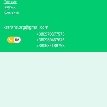
Про нас
Відгуки
Контакти
kstrans.org@gmail.com
+380970377579
+380960467616
+380682188758