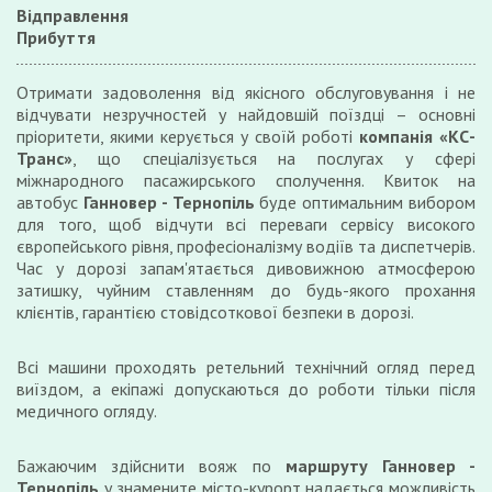
Відправлення
Прибуття
Отримати задоволення від якісного обслуговування і не
відчувати незручностей у найдовшій поїздці – основні
пріоритети, якими керується у своїй роботі
компанія «КС-
Транс»
, що спеціалізується на послугах у сфері
міжнародного пасажирського сполучення. Квиток на
автобус
Ганновер - Тернопіль
буде оптимальним вибором
для того, щоб відчути всі переваги сервісу високого
європейського рівня, професіоналізму водіїв та диспетчерів.
Час у дорозі запам'ятається дивовижною атмосферою
затишку, чуйним ставленням до будь-якого прохання
клієнтів, гарантією стовідсоткової безпеки в дорозі.
Всі машини проходять ретельний технічний огляд перед
виїздом, а екіпажі допускаються до роботи тільки після
медичного огляду.
Бажаючим здійснити вояж по
маршруту Ганновер -
Тернопіль
у знамените місто-курорт надається можливість