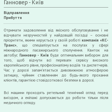
Ганновер - Київ
Відправлення
Прибуття
Отримати задоволення від якісного обслуговування і не
відчувати незручностей у найдовшій поїздці – основні
пріоритети, якими керується у своїй роботі
компанія «КС-
Транс»
, що спеціалізується на послугах у сфері
міжнародного пасажирського сполучення. Квиток на
автобус
Ганновер - Київ
буде оптимальним вибором для
того, щоб відчути всі переваги сервісу високого
європейського рівня, професіоналізму водіїв та диспетчерів.
Час у дорозі запам'ятається дивовижною атмосферою
затишку, чуйним ставленням до будь-якого прохання
клієнтів, гарантією стовідсоткової безпеки в дорозі.
Всі машини проходять ретельний технічний огляд перед
виїздом, а екіпажі допускаються до роботи тільки після
медичного огляду.