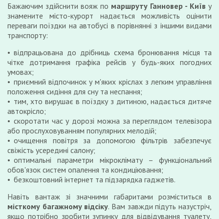
Бажаючим здійснити вояж по
маршруту Ганновер - Київ
у
знамените місто-курорт надається можливість оцінити
переваги поїздки на автобусі в порівнянні з іншими видами
транспорту:
відпрацьована до дрібниць схема бронювання місця та
чітке дотримання графіка рейсів у будь-яких погодних
умовах;
приємний відпочинок у м'яких кріслах з легким управління
положення сидіння для сну та неспання;
тим, хто вирушає в поїздку з дитиною, надається дитяче
автокрісло;
скоротати час у дорозі можна за переглядом телевізора
або прослуховуванням популярних мелодій;
очищення повітря за допомогою фільтрів забезпечує
свіжість усередині салону;
оптимальні параметри мікроклімату – функціональний
обов'язок систем опалення та кондиціювання;
безкоштовний інтернет та підзарядка гаджетів.
Навіть вантаж зі значними габаритами розміститься в
місткому багажному відсіку
. Вам завжди підуть назустріч,
якщо потрібно зробити зупинку для відвідування туалету,