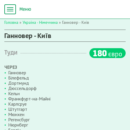
Головна
»
Україна - Німеччина
»
Ганновер - Київ
Ганновер - Київ
180
Туди
євро
ЧЕРЕЗ
Ганновер
Білефельд
Дортмунд
Дюссельдорф
Кельн
Франкфурт-на-Майні
Карлсруе
Штутгарт
Мюнхен
Регенсбург
Нюрнберг