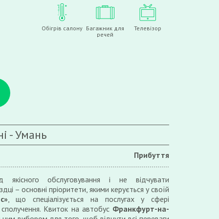
Обігрів салону
Багажник для
Телевізор
речей
і - Умань
Прибуття
д якісного обслуговування і не відчувати
дці – основні пріоритети, якими керується у своїй
с»
, що спеціалізується на послугах у сфері
 сполучення. Квиток на автобус
Франкфурт-на-
ним вибором для того, щоб відчути всі переваги