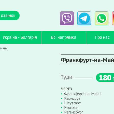
 дзвінок
Україна - Болгарія
Всі напрямки
Про нас
Умань
Франкфурт-на-Майн
180
Туди
ЧЕРЕЗ
Франкфурт-на-Майні
Карлсруе
Штутгарт
Мюнхен
Регенсбург