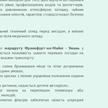
го рівня, професіоналізму водіїв та диспетчерів.
ься дивовижною атмосферою затишку, чуйним
хання клієнтів, гарантією стовідсоткової безпеки
ьний технічний огляд перед виїздом, а екіпажі
и після медичного огляду.
 по
маршруту Франкфурт-на-Майні - Умань
у
ається можливість оцінити переваги поїздки на
и видами транспорту:
ь схема бронювання місця та чітке дотримання
годних умовах;
их кріслах з легким управління положення сидіння
 з дитиною, надається дитяче автокрісло;
зі можна за переглядом телевізора або
 мелодій;
могою фільтрів забезпечує свіжість усередині