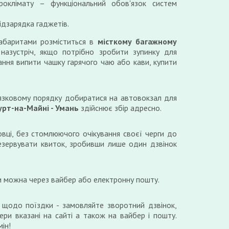
роклімату – функціональний обов'язок систем
ідзарядка гаджетів.
габаритами розміститься в
місткому багажному
назустріч, якщо потрібно зробити зупинку для
ання випити чашку гарячого чаю або кави, купити
язковому порядку добиратися на автовокзал для
рт-на-Майні - Умань
здійснює збір адресно.
вці, без стомлюючого очікування своєї черги до
езервувати квиток, зробивши лише один дзвінок
и можна через вайбер або електронну пошту.
 щодо поїздки - замовляйте зворотний дзвінок,
ери вказані на сайті а також на вайбер і пошту.
ін!