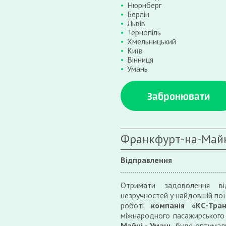
Нюрнберг
Берлін
Львів
Тернопіль
Хмельницький
Київ
Вінниця
Умань
Забронювати
Франкфурт-на-Майн
Відправлення
Отримати задоволення ві
незручностей у найдовшій поїз
роботі
компанія «КС-Тран
міжнародного пасажирського
Майні - Умань
буде оптималь