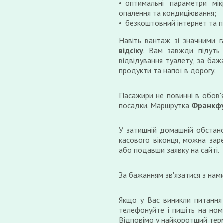
оптимальні параметри мік
опалення та кондиціювання;
безкоштовний інтернет та п
Навіть вантаж зі значними 
відсіку
. Вам завжди підуть 
відвідування туалету, за баж
продукти та напої в дорогу.
Пасажири не повинні в обов'
посадки. Маршрутка
Франкфу
У затишній домашній обстано
касового віконця, можна зар
або подавши заявку на сайті.
За бажанням зв'язатися з нам
Якщо у Вас виникли питання
телефонуйте і пишіть на ном
Відповімо у найкоротший терм