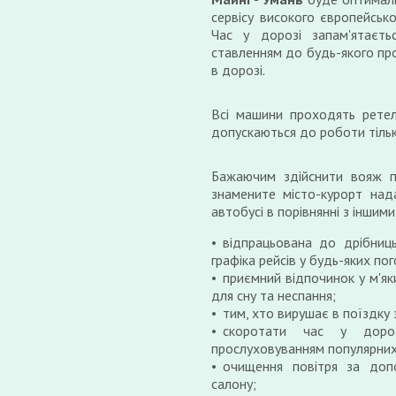
сервісу високого європейсько
Час у дорозі запам'ятаєт
ставленням до будь-якого про
в дорозі.
Всі машини проходять ретел
допускаються до роботи тільк
Бажаючим здійснити вояж
знамените місто-курорт над
автобусі в порівнянні з іншим
відпрацьована до дрібниц
графіка рейсів у будь-яких по
приємний відпочинок у м'як
для сну та неспання;
тим, хто вирушає в поїздку
скоротати час у доро
прослуховуванням популярних
очищення повітря за допо
салону;