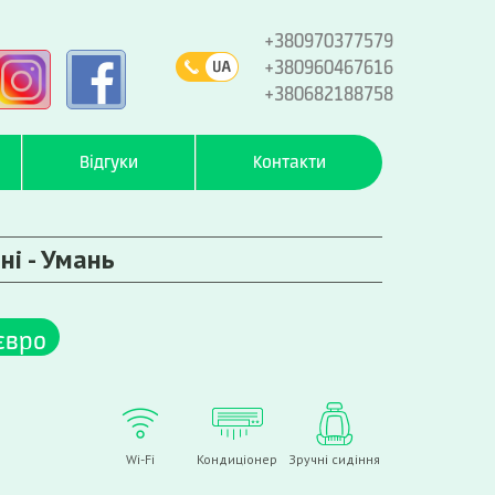
+380970377579
+380960467616
+380682188758
Відгуки
Контакти
і - Умань
євро
Wi-Fi
Кондиціонер
Зручні сидіння