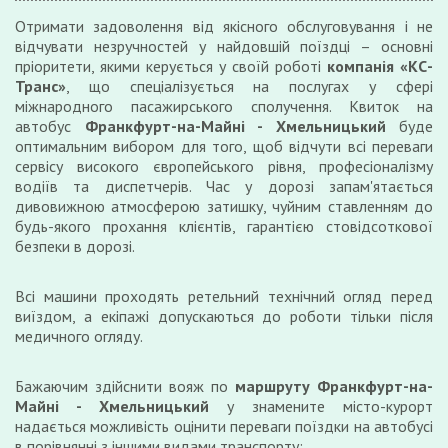
Отримати задоволення від якісного обслуговування і не
відчувати незручностей у найдовшій поїздці – основні
пріоритети, якими керується у своїй роботі
компанія «КС-
Транс»
, що спеціалізується на послугах у сфері
міжнародного пасажирського сполучення. Квиток на
автобус
Франкфурт-на-Майні - Хмельницький
буде
оптимальним вибором для того, щоб відчути всі переваги
сервісу високого європейського рівня, професіоналізму
водіїв та диспетчерів. Час у дорозі запам'ятається
дивовижною атмосферою затишку, чуйним ставленням до
будь-якого прохання клієнтів, гарантією стовідсоткової
безпеки в дорозі.
Всі машини проходять ретельний технічний огляд перед
виїздом, а екіпажі допускаються до роботи тільки після
медичного огляду.
Бажаючим здійснити вояж по
маршруту Франкфурт-на-
Майні - Хмельницький
у знамените місто-курорт
надається можливість оцінити переваги поїздки на автобусі
в порівнянні з іншими видами транспорту: