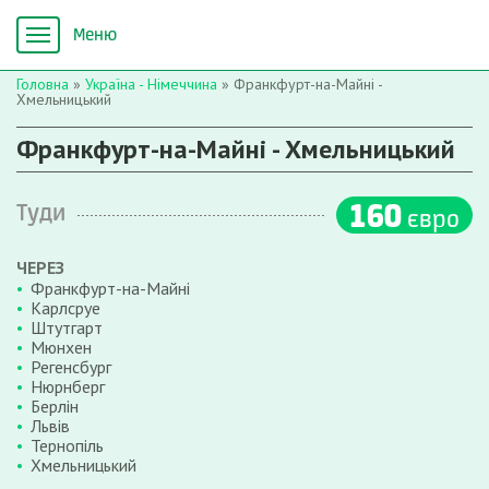
Головна
»
Україна - Німеччина
»
Франкфурт-на-Майні -
Хмельницький
Франкфурт-на-Майні - Хмельницький
160
Туди
євро
ЧЕРЕЗ
Франкфурт-на-Майні
Карлсруе
Штутгарт
Мюнхен
Регенсбург
Нюрнберг
Берлін
Львів
Тернопіль
Хмельницький