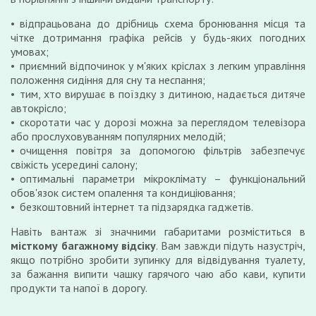
відпрацьована до дрібниць схема бронювання місця та
чітке дотримання графіка рейсів у будь-яких погодних
умовах;
приємний відпочинок у м'яких кріслах з легким управління
положення сидіння для сну та неспання;
тим, хто вирушає в поїздку з дитиною, надається дитяче
автокрісло;
скоротати час у дорозі можна за переглядом телевізора
або прослуховуванням популярних мелодій;
очищення повітря за допомогою фільтрів забезпечує
свіжість усередині салону;
оптимальні параметри мікроклімату – функціональний
обов'язок систем опалення та кондиціювання;
безкоштовний інтернет та підзарядка гаджетів.
Навіть вантаж зі значними габаритами розміститься в
місткому багажному відсіку
. Вам завжди підуть назустріч,
якщо потрібно зробити зупинку для відвідування туалету,
за бажання випити чашку гарячого чаю або кави, купити
продукти та напої в дорогу.