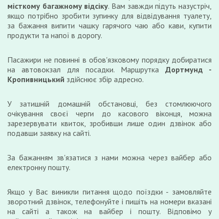
місткому багажному відсіку
. Вам завжди підуть назустріч,
якщо потрібно зробити зупинку для відвідування туалету,
за бажання випити чашку гарячого чаю або кави, купити
продукти та напої в дорогу.
Пасажири не повинні в обов'язковому порядку добиратися
на автовокзал для посадки. Маршрутка
Дортмунд -
Кропивницький
здійснює збір адресно.
У затишній домашній обстановці, без стомлюючого
очікування своєї черги до касового віконця, можна
зарезервувати квиток, зробивши лише один дзвінок або
подавши заявку на сайті.
За бажанням зв'язатися з нами можна через вайбер або
електронну пошту.
Якщо у Вас виникли питання щодо поїздки - замовляйте
зворотний дзвінок, телефонуйте і пишіть на номери вказані
на сайті а також на вайбер і пошту. Відповімо у