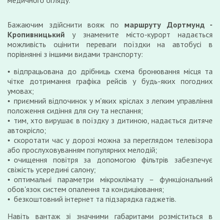
медичного огляду.
Бажаючим здійснити вояж по
маршруту Дортмунд -
Кропивницький
у знамените місто-курорт надається
можливість оцінити переваги поїздки на автобусі в
порівнянні з іншими видами транспорту:
відпрацьована до дрібниць схема бронювання місця та
чітке дотримання графіка рейсів у будь-яких погодних
умовах;
приємний відпочинок у м'яких кріслах з легким управління
положення сидіння для сну та неспання;
тим, хто вирушає в поїздку з дитиною, надається дитяче
автокрісло;
скоротати час у дорозі можна за переглядом телевізора
або прослуховуванням популярних мелодій;
очищення повітря за допомогою фільтрів забезпечує
свіжість усередині салону;
оптимальні параметри мікроклімату – функціональний
обов'язок систем опалення та кондиціювання;
безкоштовний інтернет та підзарядка гаджетів.
Навіть вантаж зі значними габаритами розміститься в