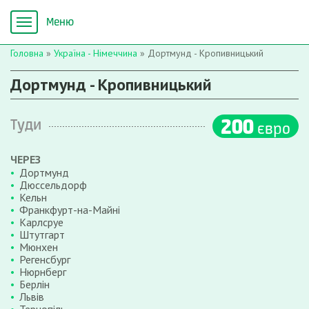
Головна
»
Україна - Німеччина
»
Дортмунд - Кропивницький
Дортмунд - Кропивницький
200
Туди
євро
ЧЕРЕЗ
Дортмунд
Дюссельдорф
Кельн
Франкфурт-на-Майні
Карлсруе
Штутгарт
Мюнхен
Регенсбург
Нюрнберг
Берлін
Львів