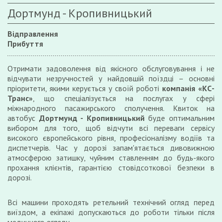
Дортмунд - Кропивницький
Відправлення
Прибуття
Отримати задоволення від якісного обслуговування і не
відчувати незручностей у найдовшій поїздці – основні
пріоритети, якими керується у своїй роботі
компанія «КС-
Транс»
, що спеціалізується на послугах у сфері
міжнародного пасажирського сполучення. Квиток на
автобус
Дортмунд - Кропивницький
буде оптимальним
вибором для того, щоб відчути всі переваги сервісу
високого європейського рівня, професіоналізму водіїв та
диспетчерів. Час у дорозі запам'ятається дивовижною
атмосферою затишку, чуйним ставленням до будь-якого
прохання клієнтів, гарантією стовідсоткової безпеки в
дорозі.
Всі машини проходять ретельний технічний огляд перед
виїздом, а екіпажі допускаються до роботи тільки після