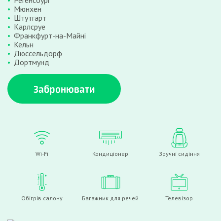
Регенсбург
Мюнхен
Штутгарт
Карлсруе
Франкфурт-на-Майні
Кельн
Дюссельдорф
Дортмунд
Забронювати
Wi-Fi
Кондиціонер
Зручні сидіння
Обігрів салону
Багажник для речей
Телевізор