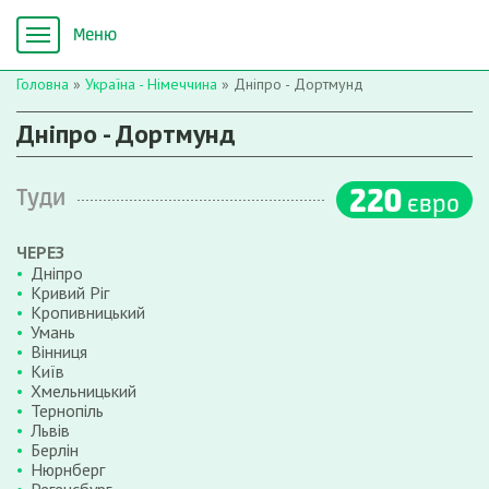
Головна
»
Україна - Німеччина
»
Дніпро - Дортмунд
Дніпро - Дортмунд
220
Туди
євро
ЧЕРЕЗ
Дніпро
Кривий Ріг
Кропивницький
Умань
Вінниця
Київ
Хмельницький
Тернопіль
Львів
Берлін
Нюрнберг