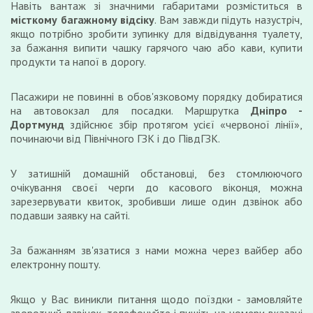
Навіть вантаж зі значними габаритами розміститься в
місткому багажному відсіку
. Вам завжди підуть назустріч,
якщо потрібно зробити зупинку для відвідування туалету,
за бажання випити чашку гарячого чаю або кави, купити
продукти та напої в дорогу.
Пасажири не повинні в обов'язковому порядку добиратися
на автовокзал для посадки. Маршрутка
Дніпро -
Дортмунд
здійснює збір протягом усієї «червоної лінії»,
починаючи від Північного ГЗК і до ПівдГЗК.
У затишній домашній обстановці, без стомлюючого
очікування своєї черги до касового віконця, можна
зарезервувати квиток, зробивши лише один дзвінок або
подавши заявку на сайті.
За бажанням зв'язатися з нами можна через вайбер або
електронну пошту.
Якщо у Вас виникли питання щодо поїздки - замовляйте