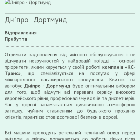
Дніпро - Дортмунд
Відправлення
Прибуття
Отримати задоволення від якісного обслуговування і не
відчувати незручностей у найдовшій поїздці – основні
пріоритети, якими керується у своїй роботі
компанія «КС-
Транс»
, що спеціалізується на послугах у сфері
міжнародного пасажирського сполучення. Квиток на
автобус
Дніпро - Дортмунд
буде оптимальним вибором
для того, щоб відчути всі переваги сервісу високого
європейського рівня, професіоналізму водіїв та диспетчерів.
Час у дорозі запам'ятається дивовижною атмосферою
затишку, чуйним ставленням до будь-якого прохання
клієнтів, гарантією стовідсоткової безпеки в дорозі.
Всі машини проходять ретельний технічний огляд перед
виїздом, а екіпажі допускаються до роботи тільки після