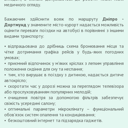
медичного огляду.
Бажаючим здійснити вояж по маршруту
Дніпро -
Дортмунд
у знамените місто-курорт надається можливість
оцінити переваги поїздки на автобусі в порівнянні з іншими
видами транспорту:
відпрацьована до дрібниць схема бронювання місця та
чітке дотримання графіка рейсів у будь-яких погодних
умовах;
приємний відпочинок у м'яких кріслах з легким управління
положення сидіння для сну та неспання;
тим, хто вирушає в поїздку з дитиною, надається дитяче
автокрісло;
скоротати час у дорозі можна за переглядом телевізора
або прослуховуванням популярних мелодій;
очищення повітря за допомогою фільтрів забезпечує
свіжість усередині салону;
оптимальні параметри мікроклімату – функціональний
обов'язок систем опалення та кондиціювання;
безкоштовний інтернет та підзарядка гаджетів.