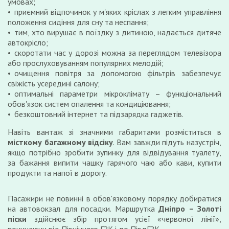
умовах;
приємний відпочинок у м'яких кріслах з легким управління
положення сидіння для сну та неспання;
тим, хто вирушає в поїздку з дитиною, надається дитяче
автокрісло;
скоротати час у дорозі можна за переглядом телевізора
або прослуховуванням популярних мелодій;
очищення повітря за допомогою фільтрів забезпечує
свіжість усередині салону;
оптимальні параметри мікроклімату – функціональний
обов'язок систем опалення та кондиціювання;
безкоштовний інтернет та підзарядка гаджетів.
Навіть вантаж зі значними габаритами розміститься в
місткому багажному відсіку
. Вам завжди підуть назустріч,
якщо потрібно зробити зупинку для відвідування туалету,
за бажання випити чашку гарячого чаю або кави, купити
продукти та напої в дорогу.
Пасажири не повинні в обов'язковому порядку добиратися
на автовокзал для посадки. Маршрутка
Дніпро – Золоті
піски
здійснює збір протягом усієї «червоної лінії»,