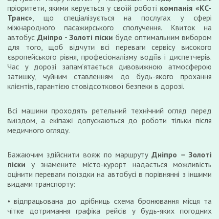
пріоритети, якими керується у своїй роботі
компанія «КС-
Транс»
, що спеціалізується на послугах у сфері
міжнародного пасажирського сполучення. Квиток на
автобус
Дніпро - Золоті піски
буде оптимальним вибором
для того, щоб відчути всі переваги сервісу високого
європейського рівня, професіоналізму водіїв і диспетчерів.
Час у дорозі запам'ятається дивовижною атмосферою
затишку, чуйним ставленням до будь-якого прохання
клієнтів, гарантією стовідсоткової безпеки в дорозі.
Всі машини проходять ретельний технічний огляд перед
виїздом, а екіпажі допускаються до роботи тільки після
медичного огляду.
Бажаючим здійснити вояж по маршруту
Дніпро – Золоті
піски
у знамените місто-курорт надається можливість
оцінити переваги поїздки на автобусі в порівнянні з іншими
видами транспорту:
відпрацьована до дрібниць схема бронювання місця та
чітке дотримання графіка рейсів у будь-яких погодних