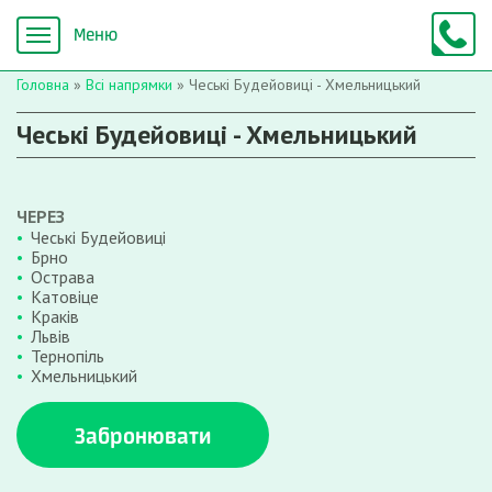
Головна
»
Всі напрямки
»
Чеські Будейовиці - Хмельницький
Чеські Будейовиці - Хмельницький
ЧЕРЕЗ
Чеські Будейовиці
Брно
Острава
Катовіце
Краків
Львів
Тернопіль
Хмельницький
Забронювати