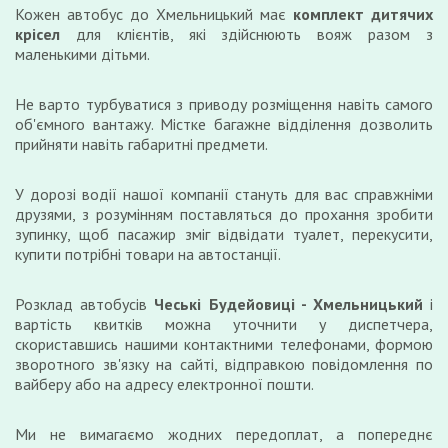
Кожен автобус до Хмельницький має
комплект дитячих
крісел
для клієнтів, які здійснюють вояж разом з
маленькими дітьми.
Не варто турбуватися з приводу розміщення навіть самого
об'ємного вантажу. Містке багажне відділення дозволить
прийняти навіть габаритні предмети.
У дорозі водії нашої компанії стануть для вас справжніми
друзями, з розумінням поставляться до прохання зробити
зупинку, щоб пасажир зміг відвідати туалет, перекусити,
купити потрібні товари на автостанції.
Розклад автобусів
Чеські Будейовиці - Хмельницький
і
вартість квитків можна уточнити у диспетчера,
скориставшись нашими контактними телефонами, формою
зворотного зв'язку на сайті, відправкою повідомлення по
вайберу або на адресу електронної пошти.
Ми не вимагаємо жодних передоплат, а попереднє