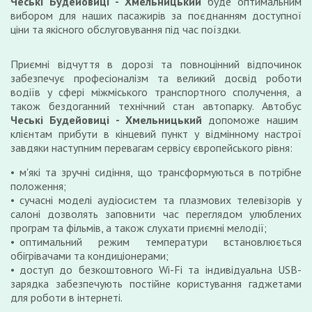
Чеські Будейовиці - Хмельницький
буде оптимальним
вибором для наших пасажирів за поєднанням доступної
ціни та якісного обслуговування під час поїздки.
Приємні відчуття в дорозі та повноцінний відпочинок
забезпечує професіоналізм та великий досвід роботи
водіїв у сфері міжміського транспортного сполучення, а
також бездоганний технічний стан автопарку. Автобус
Чеські Будейовиці - Хмельницький
допоможе нашим
клієнтам прибути в кінцевий пункт у відмінному настрої
завдяки наступним перевагам сервісу європейського рівня:
м'які та зручні сидіння, що трансформуються в потрібне
положення;
сучасні моделі аудіосистем та плазмових телевізорів у
салоні дозволять заповнити час переглядом улюблених
програм та фільмів, а також слухати приємні мелодії;
оптимальний режим температури встановлюється
обігрівачами та кондиціонерами;
доступ до безкоштовного Wi-Fi та індивідуальна USB-
зарядка забезпечують постійне користування гаджетами
для роботи в інтернеті.