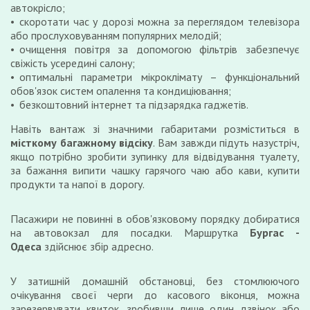
автокрісло;
скоротати час у дорозі можна за переглядом телевізора
або прослуховуванням популярних мелодій;
очищення повітря за допомогою фільтрів забезпечує
свіжість усередині салону;
оптимальні параметри мікроклімату – функціональний
обов'язок систем опалення та кондиціювання;
безкоштовний інтернет та підзарядка гаджетів.
Навіть вантаж зі значними габаритами розміститься в
місткому багажному відсіку
. Вам завжди підуть назустріч,
якщо потрібно зробити зупинку для відвідування туалету,
за бажання випити чашку гарячого чаю або кави, купити
продукти та напої в дорогу.
Пасажири не повинні в обов'язковому порядку добиратися
на автовокзал для посадки. Маршрутка
Бургас -
Одеса
здійснює збір адресно.
У затишній домашній обстановці, без стомлюючого
очікування своєї черги до касового віконця, можна
зарезервувати квиток, зробивши лише один дзвінок або