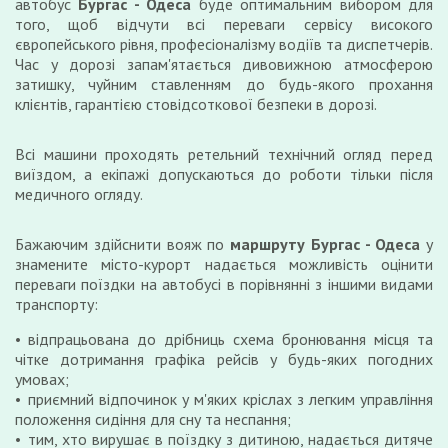
автобус
Бургас - Одеса
буде оптимальним вибором для
того, щоб відчути всі переваги сервісу високого
європейського рівня, професіоналізму водіїв та диспетчерів.
Час у дорозі запам'ятається дивовижною атмосферою
затишку, чуйним ставленням до будь-якого прохання
клієнтів, гарантією стовідсоткової безпеки в дорозі.
Всі машини проходять ретельний технічний огляд перед
виїздом, а екіпажі допускаються до роботи тільки після
медичного огляду.
Бажаючим здійснити вояж по
маршруту Бургас - Одеса
у
знамените місто-курорт надається можливість оцінити
переваги поїздки на автобусі в порівнянні з іншими видами
транспорту:
відпрацьована до дрібниць схема бронювання місця та
чітке дотримання графіка рейсів у будь-яких погодних
умовах;
приємний відпочинок у м'яких кріслах з легким управління
положення сидіння для сну та неспання;
тим, хто вирушає в поїздку з дитиною, надається дитяче