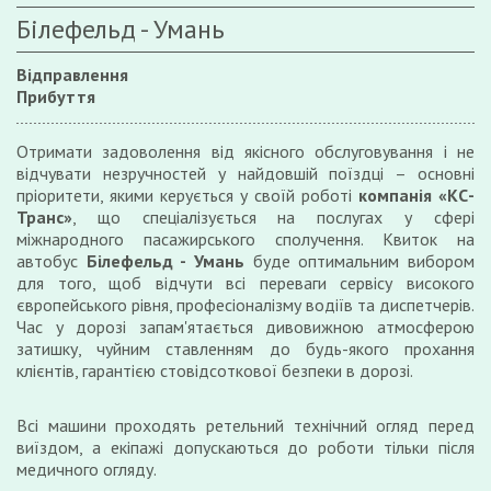
Білефельд - Умань
Відправлення
Прибуття
Отримати задоволення від якісного обслуговування і не
відчувати незручностей у найдовшій поїздці – основні
пріоритети, якими керується у своїй роботі
компанія «КС-
Транс»
, що спеціалізується на послугах у сфері
міжнародного пасажирського сполучення. Квиток на
автобус
Білефельд - Умань
буде оптимальним вибором
для того, щоб відчути всі переваги сервісу високого
європейського рівня, професіоналізму водіїв та диспетчерів.
Час у дорозі запам'ятається дивовижною атмосферою
затишку, чуйним ставленням до будь-якого прохання
клієнтів, гарантією стовідсоткової безпеки в дорозі.
Всі машини проходять ретельний технічний огляд перед
виїздом, а екіпажі допускаються до роботи тільки після
медичного огляду.