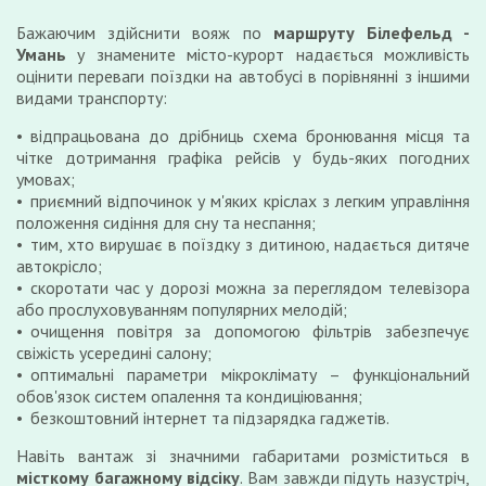
Бажаючим здійснити вояж по
маршруту Білефельд -
Умань
у знамените місто-курорт надається можливість
оцінити переваги поїздки на автобусі в порівнянні з іншими
видами транспорту:
відпрацьована до дрібниць схема бронювання місця та
чітке дотримання графіка рейсів у будь-яких погодних
умовах;
приємний відпочинок у м'яких кріслах з легким управління
положення сидіння для сну та неспання;
тим, хто вирушає в поїздку з дитиною, надається дитяче
автокрісло;
скоротати час у дорозі можна за переглядом телевізора
або прослуховуванням популярних мелодій;
очищення повітря за допомогою фільтрів забезпечує
свіжість усередині салону;
оптимальні параметри мікроклімату – функціональний
обов'язок систем опалення та кондиціювання;
безкоштовний інтернет та підзарядка гаджетів.
Навіть вантаж зі значними габаритами розміститься в
місткому багажному відсіку
. Вам завжди підуть назустріч,