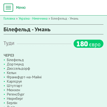
Головна
»
Україна - Німеччина
»
Білефельд - Умань
Білефельд - Умань
180
Туди
євро
ЧЕРЕЗ
Білефельд
Дортмунд
Дюссельдорф
Кельн
Франкфурт-на-Майні
Карлсруе
Штутгарт
Мюнхен
Регенсбург
Нюрнберг
Берлін