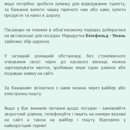
якщо потрібно зробити зупинку для відвідування туалету,
за бажання випити чашку гарячого чаю або кави, купити
продукти та напої в дорогу.
Пасажири не повинні в обов'язковому порядку добиратися
на автовокзал для посадки. Маршрутка
Білефельд - Умань
здійснює збір адресно.
У затишній домашній обстановці, без стомлюючого
очікування своєї черги до касового віконця, можна
зарезервувати квиток, зробивши лише один дзвінок або
подавши заявку на сайті.
За бажанням зв'язатися з нами можна через вайбер або
електронну пошту.
Якщо у Вас виникли питання щодо поїздки - замовляйте
зворотний дзвінок, телефонуйте і пишіть на номери вказані
на сайті а також на вайбер і пошту. Відповімо у
найкоротший термін!