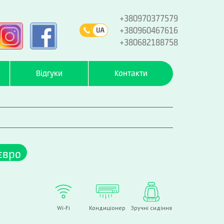
+380970377579
+380960467616
+380682188758
Відгуки
Контакти
євро
Wi-Fi
Кондиціонер
Зручні сидіння