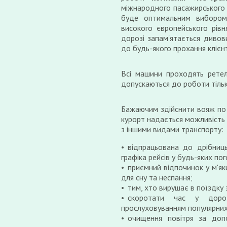
міжнародного пасажирського 
буде оптимальним вибором 
високого європейського рівн
дорозі запам'ятається диво
до будь-якого прохання клієнт
Всі машини проходять ретел
допускаються до роботи тільк
Бажаючим здійснити вояж п
курорт надається можливість 
з іншими видами транспорту:
відпрацьована до дрібниц
графіка рейсів у будь-яких по
приємний відпочинок у м'як
для сну та неспання;
тим, хто вирушає в поїздку
скоротати час у доро
прослуховуванням популярних
очищення повітря за допо