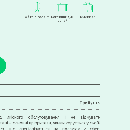
Обігрів салону
Багажник для
Телевізор
речей
Прибуття
д якісного обслуговування і не відчувати
дці – основні пріоритети, якими керується у своїй
с»
, що спеціалізується на послугах у сфері