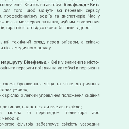
сполучення. Квиток на автобус
Білефельд - Київ
для того, щоб відчути всі переваги сервісу
я, професіоналізму водіїв та диспетчерів. Час у
вижною атмосферою затишку, чуйним ставленням
ів, гарантією стовідсоткової безпеки в дорозі.
ьний технічний огляд перед виїздом, а екіпажі
и після медичного огляду.
о
маршруту Білефельд - Київ
у знамените місто-
оцінити переваги поїздки на автобусі в порівнянні
ь схема бронювання місця та чітке дотримання
годних умовах;
их кріслах з легким управління положення сидіння
 з дитиною, надається дитяче автокрісло;
зі можна за переглядом телевізора або
 мелодій;
могою фільтрів забезпечує свіжість усередині