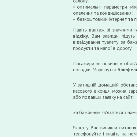
салону;
оптимальні параметри мік
опалення та кондиціювання;
безкоштовний інтернет та п
Навіть вантаж зі значними 
відсіку
. Вам завжди підуть 
відвідування туалету, за баж
продукти та напої в дорогу.
Пасажири не повинні в обов'
посадки. Маршрутка
Білефель
У затишній домашній обстано
касового віконця, можна зар
або подавши заявку на сайті.
За бажанням зв'язатися з нам
Якщо у Вас виникли питання
телефонуйте і пишіть на ном