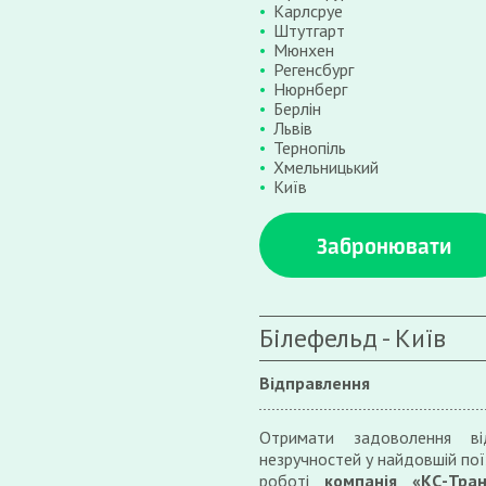
Карлсруе
Штутгарт
Мюнхен
Регенсбург
Нюрнберг
Берлін
Львів
Тернопіль
Хмельницький
Київ
Забронювати
Білефельд - Київ
Відправлення
Отримати задоволення ві
незручностей у найдовшій поїз
роботі
компанія «КС-Тран