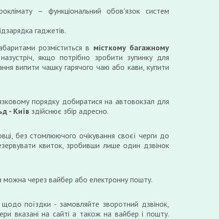
роклімату – функціональний обов'язок систем
ідзарядка гаджетів.
габаритами розміститься в
місткому багажному
назустріч, якщо потрібно зробити зупинку для
ання випити чашку гарячого чаю або кави, купити
язковому порядку добиратися на автовокзал для
д - Київ
здійснює збір адресно.
вці, без стомлюючого очікування своєї черги до
езервувати квиток, зробивши лише один дзвінок
и можна через вайбер або електронну пошту.
 щодо поїздки - замовляйте зворотний дзвінок,
ери вказані на сайті а також на вайбер і пошту.