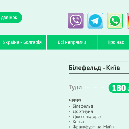
 дзвінок
Україна - Болгарія
Всі напрямки
Про нас
Білефельд - Київ
180
Туди
ЧЕРЕЗ
Білефельд
Дортмунд
Дюссельдорф
Кельн
Франкфурт-на-Майні